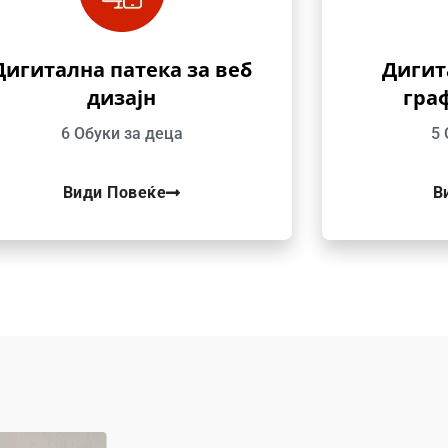
Дигитална патека за веб
Дигит
дизајн
гра
6 Обуки за деца
5 
Види Повеќе
В