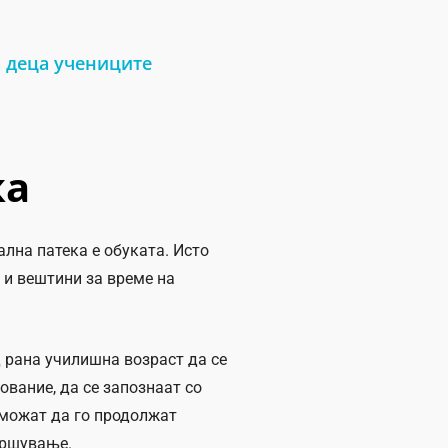
а деца учениците
ка
ална патека е обуката. Исто
 и вештини за време на
д рана училишна возраст да се
ование, да се запознаат со
 можат да го продолжат
вршување.