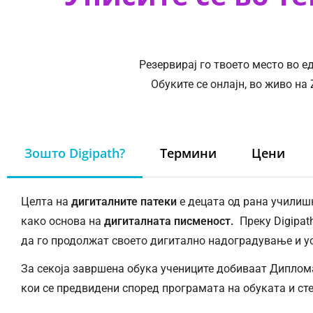
Резервирај го твоето место во е
Обуките се онлајн, во живо на
Зошто Digipath?
Термини
Цени
Целта на
дигиталните патеки
е децата од рана училишн
како основа на
дигиталната писменост.
Преку Digipat
да го продолжат своето дигитално надоградување и 
За секоја завршена обука учениците добиваат Диплом
кои се предвидени според програмата на обуката и ст