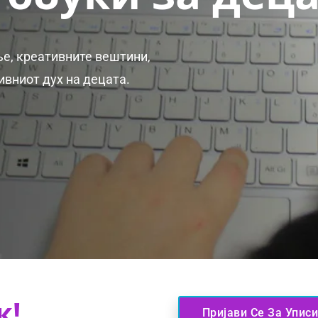
е, креативните вештини,
вниот дух на децата.
к!
Пријави Се За Уписи