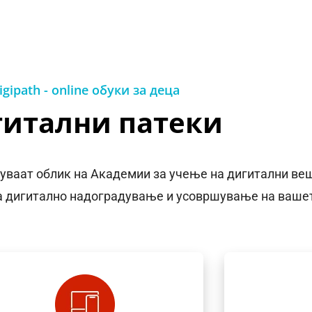
igipath - online обуки за деца
итални патеки
уваат облик на Академии за учење на дигитални веш
за дигитално надоградување и усовршување на вашет