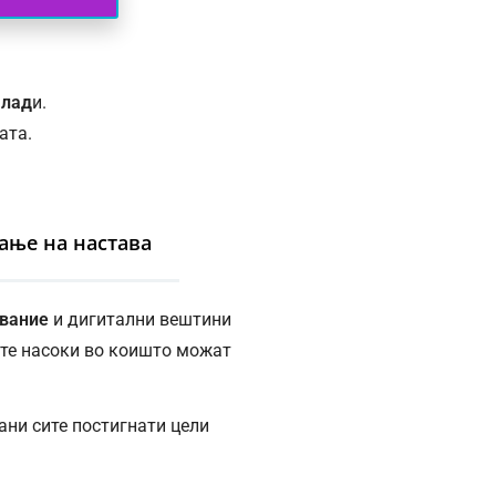
млад
и.
ата.
ање на настава
ование
и дигитални вештини
ите насоки во коишто можат
ани сите постигнати цели