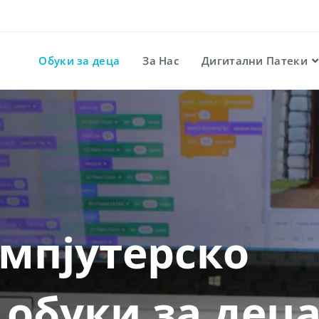
Обуки за деца
За Нас
Дигитални Патеки
мпјутерско
 обуки за дец