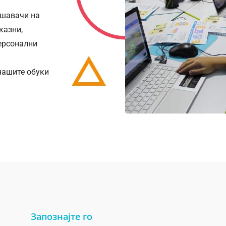
ешавачи на
казни,
ерсонални
нашите обуки
Запознајте го