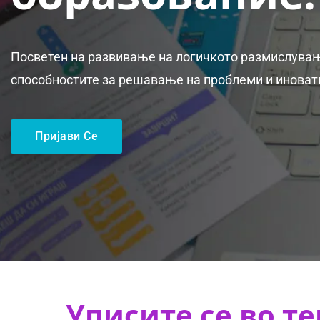
Посветен на развивање на логичкото размислувањ
способностите за решавање на проблеми и иновати
Пријави Се
Уписите се во те