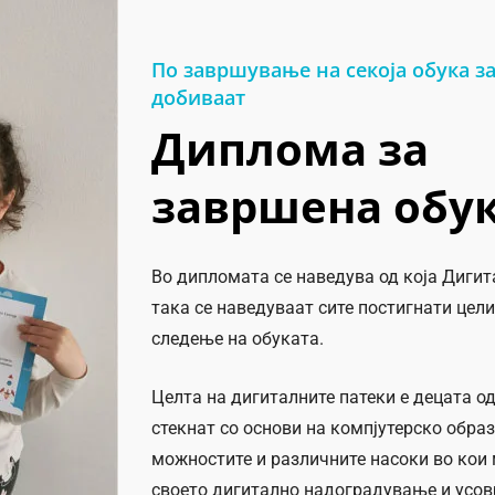
По завршување на секоја обука з
добиваат
Диплома за
завршена обу
Во дипломата се наведува од која Дигит
така се наведуваат сите постигнати цели
следење на обуката.
Целта на дигиталните патеки е децата о
стекнат со основи на компјутерско образ
можностите и различните насоки во кои
своето дигитално надоградување и усо