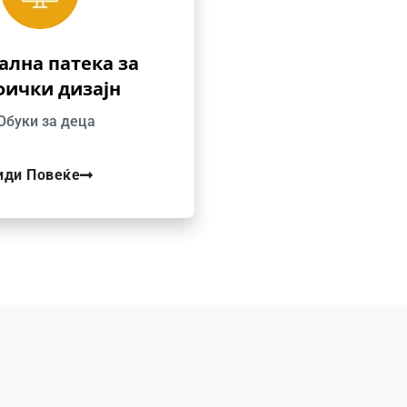
ална патека за
фички дизајн
Обуки за деца
иди Повеќе