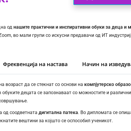
дна од
нашите практични и инспиративни обуки за деца и 
 Zoom, во мали групи со искусни предавачи од ИТ индустриј
Фреквенција на настава
Начин на изведув
а возраст да се стекнат со основи на
компјутерско образ
h обуките децата се запознаваат со можностите и различн
усовршување.
а од соодветната
дигитална патека
. Во дипломата се опиш
екнатите вештини за којшто се оспособил ученикот.