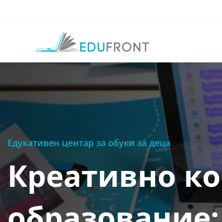
Едукативен центар за обуки за деца
Креативно ко
образование: