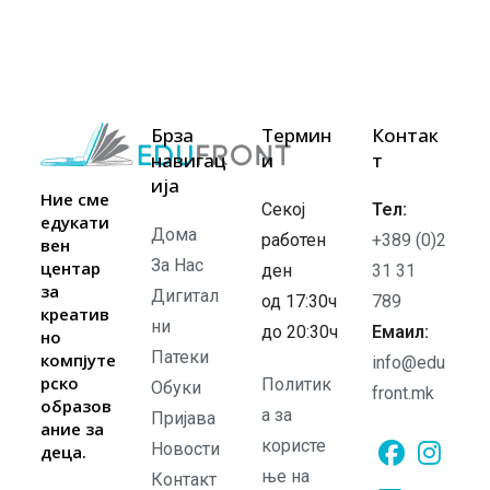
Брза
Термин
Контак
навигац
и
т
ија
Ние сме
Секој
Тел:
едукати
Дома
работен
+389 (0)2
вен
За Нас
центар
ден
31 31
за
Дигитал
од 17:30ч
789
креатив
ни
до 20:30ч
Емаил:
но
Патеки
компјуте
info@edu
рско
Политик
Обуки
front.mk
образов
а за
Пријава
ание за
користе
Новости
деца.
ње на
Контакт