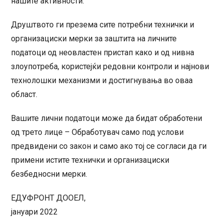
нашите активности.
Друштвото ги презема сите потребни технички и
организациски мерки за заштита на личните
податоци од неовластен пристап како и од нивна
злоупотреба, користејќи редовни контроли и најнови
технолошки механизми и достигнувања во оваа
област.
Вашите лични податоци може да бидат обработени
од трето лице – Обработувач само под услови
предвидени со закон и само ако тој се согласи да ги
примени истите технички и организациски
безбедносни мерки.
ЕДУФРОНТ ДООЕЛ,
јануари 2022