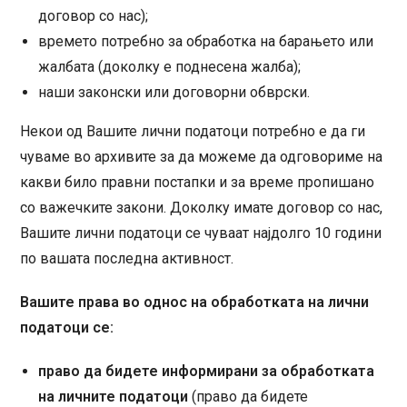
договор со нас);
времето потребно за обработка на барањето или
жалбата (доколку е поднесена жалба);
наши законски или договорни обврски.
Некои од Вашите лични податоци потребно е да ги
чуваме во архивите за да можеме да одговориме на
какви било правни постапки и за време пропишано
со важечките закони. Доколку имате договор со нас,
Вашите лични податоци се чуваат најдолго 10 години
по вашата последна активност.
Вашите права во однос на обработката на лични
податоци се:
право да бидете информирани за обработката
на личните податоци
(право да бидете