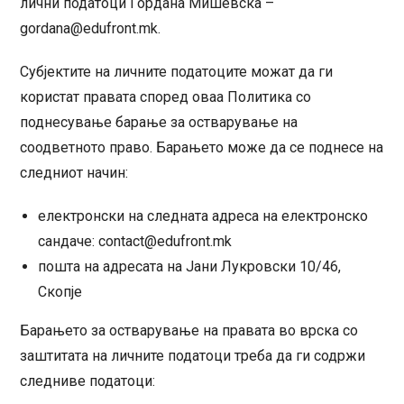
лични податоци Гордана Мишевска –
gordana@edufront.mk.
Субјектите на личните податоците можат да ги
користат правата според оваа Политика со
поднесување барање за остварување на
соодветното право. Барањето може да се поднесе на
следниот начин:
електронски на следната адреса на електронско
сандаче: contact@edufront.mk
пошта на адресата на Јани Лукровски 10/46,
Скопје
Барањето за остварување на правата во врска со
заштитата на личните податоци треба да ги содржи
следниве податоци: