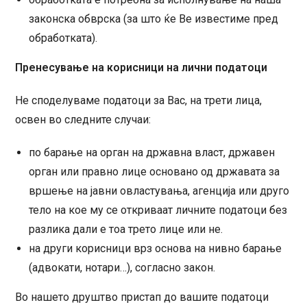
законска обврска (за што ќе Ве известиме пред
обработката).
Пренесување на корисници на лични податоци
Не споделуваме податоци за Вас, на трети лица,
освен во следните случаи:
по барање на орган на државна власт, државен
орган или правно лице основано од државата за
вршење на јавни овластувања, агенција или друго
тело на кое му се откриваат личните податоци без
разлика дали е тоа трето лице или не.
на други корисници врз основа на нивно барање
(адвокати, нотари…), согласно закон.
Во нашето друштво пристап до вашите податоци