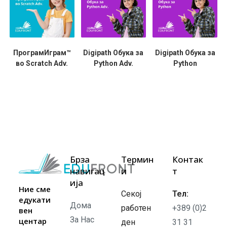
ПрограмИграм™
Digipath Обука за
Digipath Обука за
во Scratch Adv.
Python Adv.
Python
Брза
Термин
Контак
навигац
и
т
ија
Ние сме
Секој
Тел:
едукати
Дома
работен
+389 (0)2
вен
За Нас
центар
ден
31 31