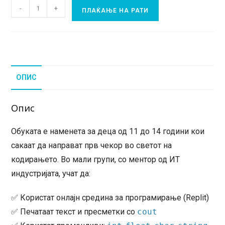
Основи
-
+
ПЛАЌАЊЕ НА РАТИ
на
програмирање
во
C++
плаќање
ОПИС
на
рати
количина
Опис
Обуката е наменета за деца од 11 до 14 години кои
сакаат да направат прв чекор во светот на
кодирањето. Во мали групи, со ментор од ИТ
индустријата, учат да:
✅ Користат онлајн средина за програмирање (Replit)
✅ Печатаат текст и пресметки со
cout