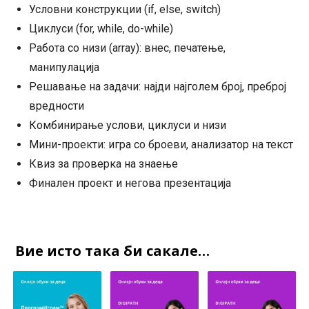
Условни конструкции (if, else, switch)
Циклуси (for, while, do-while)
Работа со низи (array): внес, печатење,
манипулација
Решавање на задачи: најди најголем број, преброј
вредности
Комбинирање услови, циклуси и низи
Мини-проекти: игра со броеви, анализатор на текст
Квиз за проверка на знаење
Финален проект и негова презентација
Вие исто така би сакале…