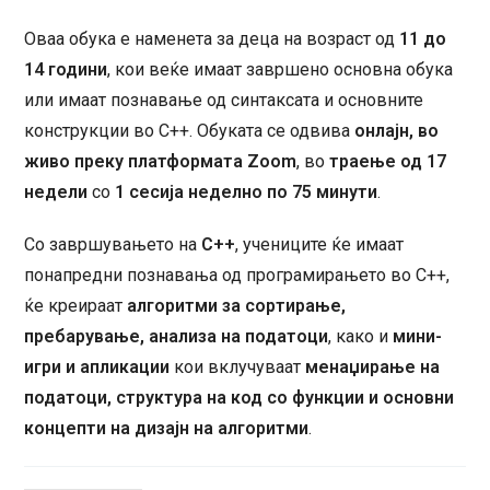
Оваа обука е наменета за деца на возраст од
11 до
14 години
, кои веќе имаат завршено основна обука
или имаат познавање од синтаксата и основните
конструкции во C++. Обуката се одвива
онлајн, во
живо преку платформата Zoom
, во
траење од 17
недели
со
1 сесија неделно по 75 минути
.
Со завршувањето на
C++
, учениците ќе имаат
понапредни познавања од програмирањето во C++,
ќе креираат
алгоритми за сортирање,
пребарување, анализа на податоци
, како и
мини-
игри и апликации
кои вклучуваат
менаџирање на
податоци, структура на код со функции и основни
концепти на дизајн на алгоритми
.