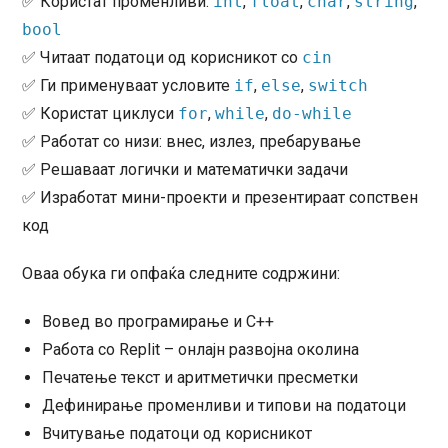
✅ Користат променливи:
int
,
float
,
char
,
string
,
bool
✅ Читаат податоци од корисникот со
cin
✅ Ги применуваат условите
if
,
else
,
switch
✅ Користат циклуси
for
,
while
,
do-while
✅ Работат со низи: внес, излез, пребарување
✅ Решаваат логички и математички задачи
✅ Изработат мини-проекти и презентираат сопствен
код
Оваа обука ги опфаќа следните содржини:
Вовед во програмирање и C++
Работа со Replit – онлајн развојна околина
Печатење текст и аритметички пресметки
Дефинирање променливи и типови на податоци
Вчитување податоци од корисникот