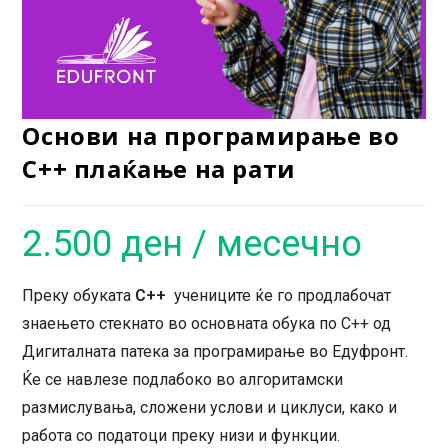
Основи на програмирање во
C++ плаќање на рати
2.500
ден
/ месечно
Преку обуката
C++
учениците ќе го продлабочат
знаењето стекнато во основната обука по C++ од
Дигиталната патека за програмирање во Едуфронт.
Ќе се навлезе подлабоко во алгоритамски
размислувања, сложени услови и циклуси, како и
работа со податоци преку низи и функции.