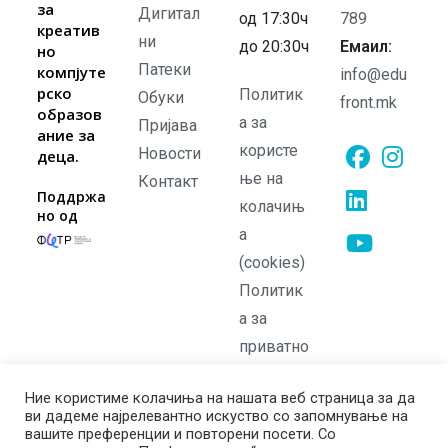
за
Дигитал
од 17:30ч
789
креатив
ни
до 20:30ч
Емаил:
но
Патеки
компјуте
info@edu
рско
Политик
Обуки
front.mk
образов
а за
Пријава
ание за
користе
Новости
деца.
ње на
Контакт
Opens
Opens
Поддржа
колачињ
но од
in
in
а
Opens
a
a
in
(cookies)
new
new
Opens
a
Политик
tab
tab
in
new
а за
a
tab
приватно
new
ст
tab
Ние користиме колачиња на нашата веб страница за да
Политик
ви дадеме најрелевантно искуство со запомнување на
а на
вашите преференции и повторени посети. Со