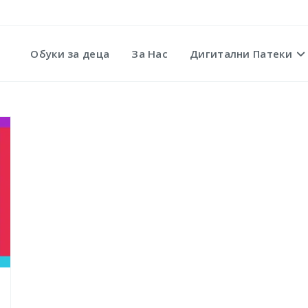
Обуки за деца
За Нас
Дигитални Патеки