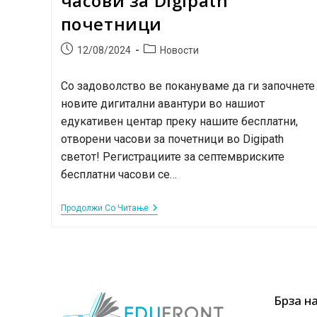
часови за Digipath
почетници
Post
Post
12/08/2024
Новости
published:
category:
Со задоволство ве покануваме да ги започнете
новите дигитални авантури во нашиот
едукативен центар преку нашите бесплатни,
отворени часови за почетници во Digipath
светот! Регистрациите за септемвриските
бесплатни часови се…
Отворени
Продолжи Со Читање
И
Бесплатни
Часови
За
Digipath
Почетници
Брза н