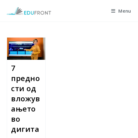
Skip
Menu
to
content
7
предно
сти од
вложув
ањето
во
дигита