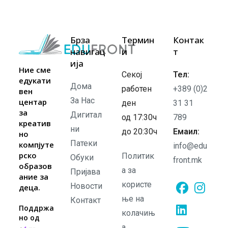
Иднина
На
Нашите
Деца
Брза
Термин
Контак
навигац
и
т
ија
Ние сме
Секој
Тел:
едукати
Дома
работен
+389 (0)2
вен
За Нас
центар
ден
31 31
за
Дигитал
од 17:30ч
789
креатив
ни
до 20:30ч
Емаил:
но
Патеки
компјуте
info@edu
рско
Политик
Обуки
front.mk
образов
а за
Пријава
ание за
користе
Новости
деца.
ње на
Контакт
Opens
Opens
Поддржа
колачињ
но од
in
in
а
Opens