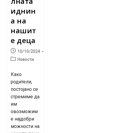
лната
иднин
а на
нашит
е деца
Post
10/10/2024
published:
Post
Новости
category:
Како
родители,
постојано се
стремиме да
им
овозможим
е најдобри
можности на