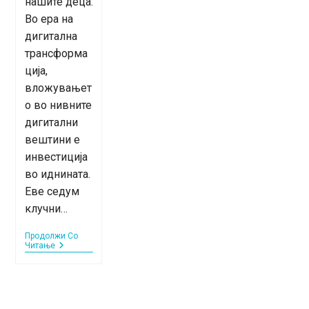
нашите деца.
Во ера на
дигитална
трансформа
ција,
вложувањет
о во нивните
дигитални
вештини е
инвестиција
во иднината.
Еве седум
клучни…
Продолжи Со
7
Читање
Предности
Од
Вложувањето
Во
Дигиталната