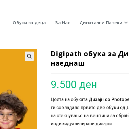
Обуки за деца
За Нас
Дигитални Патеки
Digipath обука за Д
наеднаш
🔍
9.500
ден
Целта на обуката
Дизајн со Photop
ги совладале првите две обуки од Д
на стекнување на вештини за обраб
индивидуализирани дизајни.