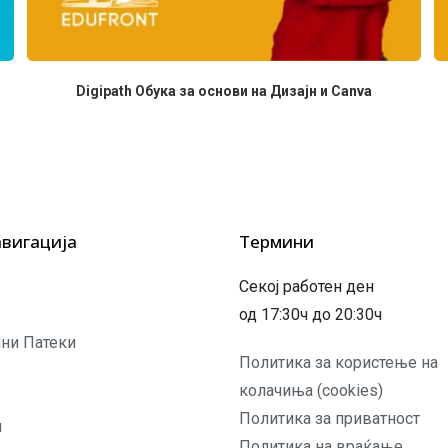
Digipath Обука за основи на Дизајн и Canva
авигација
Термини
Секој работен ден
од 17:30ч до 20:30ч
ни Патеки
Политика за користење на
колачиња (cookies)
Политика за приватност
и
Политика на враќање