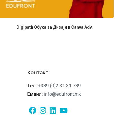
Digipath Обука за Дизајн и Canva Adv.
Контакт
Тел:
+389 (0)2 31 31 789
Емаил:
info@edufront.mk
Opens
Opens
Opens
Opens
in
in
in
in