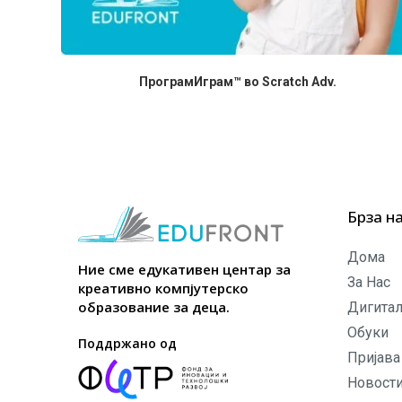
ПрограмИграм™ во Scratch Adv.
Брза н
Дома
Ние сме едукативен центар за
За Нас
креативно компјутерско
образование за деца.
Дигитал
Обуки
Поддржано од
Пријава
Новост