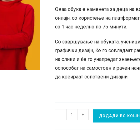
Оваа обука е наменета за деца на в
онлајн, со користење на платформа
со 1 час неделно по 75 минути.
Со завршување на обуката, учениц
графички дизајн, ќе го совладаат 
на слики и ќе го унапредат знаење
оспособат на самостоен и рачен нач
да креираат сопствени дизајни.
Digipath
-
+
ДОДАДИ ВО КОШ
обука
за
Дизајн