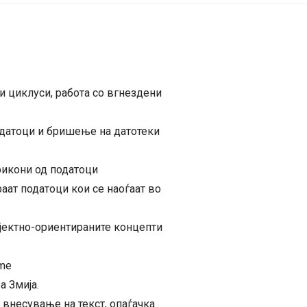
на
рати
количина
и циклуси, работа со вгнездени
одатоци и бришење на датотеки
фикони од податоци
аат податоци кои се наоѓаат во
јектно-ориентираните концепти
ame
а Змија.
 внесување на текст, oпаѓачка