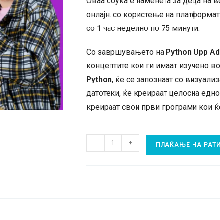
Оваа обука е наменета за деца на в
онлајн, со користење на платформа
со 1 час неделно по 75 минути.
Со завршувањето на
Python Upp Ad
концептите кои ги имаат изучено в
Python
, ќе се запознаат со визуали
датотеки, ќе креираат целосна едно
креираат свои први програми кои ќ
Digipath
-
+
ПЛАЌАЊЕ НА РАТ
Обука
за
Python
Upp
Adv.
плаќање