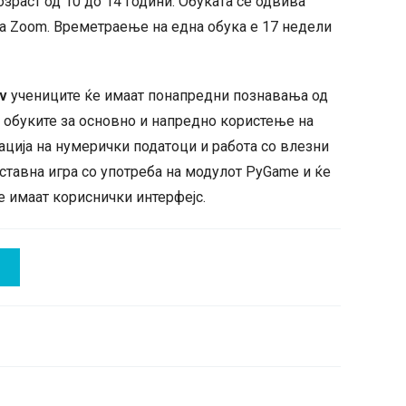
озраст од 10 до 14 години. Обуката се одвива
та Zoom. Времетраење на една обука е 17 недели
v
учениците ќе имаат понапредни познавања од
о обуките за основно и напредно користење на
зација на нумерички податоци и работа со влезни
ставна игра со употреба на модулот PyGame и ќе
е имаат кориснички интерфејс.
И