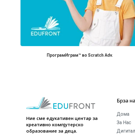
ПрограмИграм™ во Scratch Adv.
Брза н
Дома
Ние сме едукативен центар за
За Нас
креативно компјутерско
образование за деца.
Дигитал