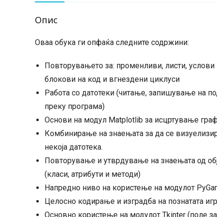
Опис
Оваа обука ги опфаќа следните содржини:
Повторувањето за: променливи, листи, услови 
блокови на код и вгнездени циклуси
Работа со датотеки (читање, запишување на п
преку програма)
Основи на модул Matplotlib за исцртување гра
Комбинирање на знаењата за да се визуелизир
некоја датотека.
Повторување и утврдување на знаењата од об
(класи, атрибути и методи)
Напредно ниво на користење на модулот PyG
Целосно кодирање и изградба на познатата игр
Основно користење на модулот Tkinter (поле за