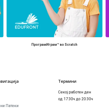
ПрограмИграм™ во Scratch
авигација
Термини
Секој работен ден
од 17:30ч до 20:30ч
ни Патеки