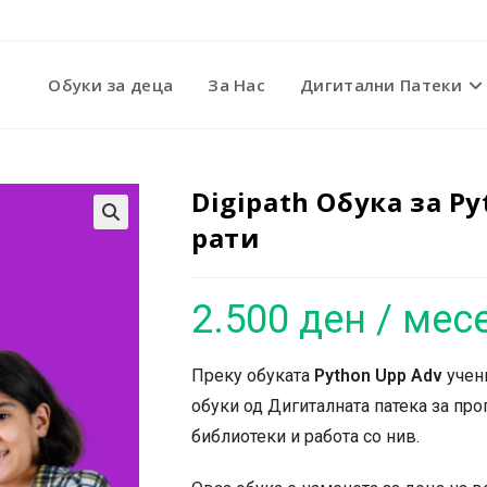
Обуки за деца
За Нас
Дигитални Патеки
Digipath Обука за P
рати
🔍
2.500
ден
/ мес
Преку обуката
Python Upp Adv
учени
обуки од Дигиталната патека за п
библиотеки и работа со нив.