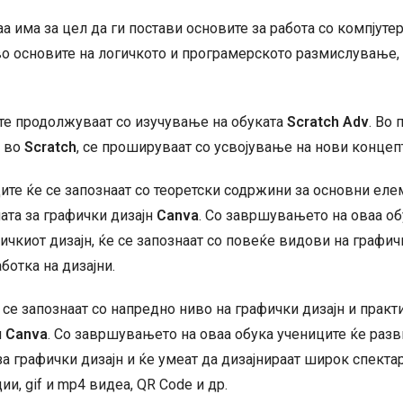
рати
а има за цел да ги постави основите за работа со компјутер
количина
во основите на логичкото и програмерското размислување,
е продолжуваат со изучување на обуката
Scratch
Adv
. Во
а во
Scratch
, се прошируваат со усвојување на нови концеп
ците ќе се запознаат со теоретски содржини за основни еле
ата за графички дизајн
Canva
. Со завршувањето на оваа об
чкиот дизајн, ќе се запознаат со повеќе видови на графичк
ботка на дизајни.
е се запознаат со напредно ниво на графички дизајн и практ
н
Canva
. Со завршувањето на оваа обука учениците ќе разв
а графички дизајн и ќе умеат да дизајнираат широк спектар
и, gif и mp4 видеа, QR Code и др.