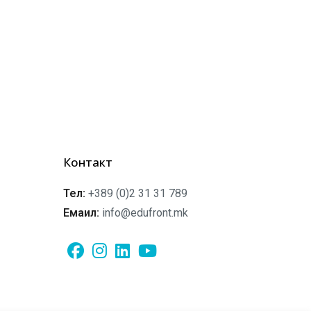
Контакт
Тел:
+389 (0)2 31 31 789
Емаил:
info@edufront.mk
Opens
Opens
Opens
Opens
in
in
in
in
a
a
a
a