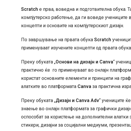
Scratch
е прва, воведна и подготвителна обука. Та
компјутерско работење, да ги воведе учениците 
концепти и основите на компјутерскиот дизајн.
По завршување на првата обука
Scratch
ученицит
применуваат изучените концепти од првата обук
Преку обуката „
Основи на дизајн и Canva
“ учени
практично ќе го применуваат во онлајн платформ
користат основните елементи и принципи на графи
алатките во платформата
Canva
за практична изра
Преку обуката „
Дизајн и Canva Adv
“ учениците ќ
знаење во онлајн платформата за графички дизај
оспособат за користење на дополнителни алатки з
стикери, дизајни за социјални медиуми, презентаци