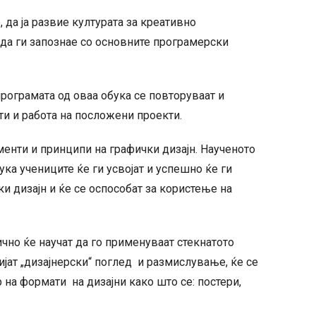
, да ја развие културата за креативно
 да ги запознае со основните програмерски
 програмата од оваа обука се повторуваат и
ти и работа на посложени проекти.
менти и принципи на графички дизајн. Наученото
ука учениците ќе ги усвојат и успешно ќе ги
и дизајн и ќе се оспособат за користење на
ично ќе научат да го применуваат стекнатото
ијат „дизајнерски“ поглед и размислување, ќе се
 на формати на дизајни како што се: постери,