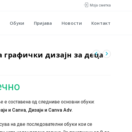
Моја сметка
Обуки
Пријава
Новости
Контакт
а графички дизајн за деца
ечно
е е составена од следниве основни обуки:
ајн и Canva
,
Дизајн и Canva Adv
.
есува на две последователни обуки кои се