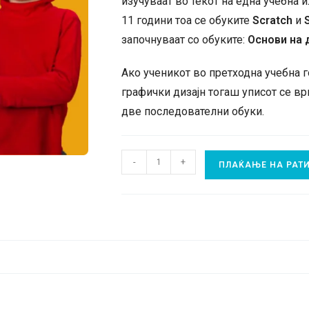
изучуваат во текот на една учебна и
11 години тоа се обуките
Scratch
и
започнуваат со обуките:
Основи на 
Ако ученикот во претходна учебна го
графички дизајн тогаш уписот се вр
две последователни обуки.
Дигитална
-
+
ПЛАЌАЊЕ НА РАТ
патека
за
графички
дизајн
за
деца
плаќање
на