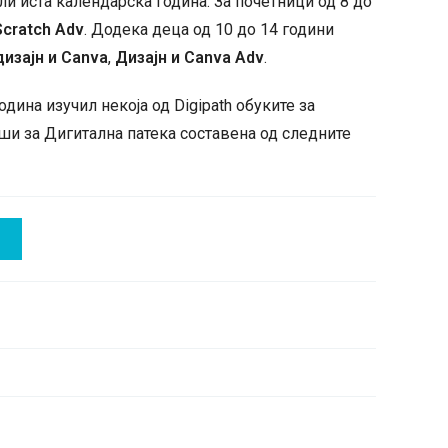
ли иста календарска година. За почетници од 8 до
Scratch
Adv
. Додека деца од 10 до 14 години
дизајн и Canva
,
Дизајн и Canva Adv
.
дина изучил некоја од Digipath обуките за
ши за Дигитална патека составена од следните
И