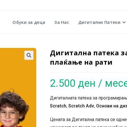
Обуки за деца
За Нас
Дигитални Патеки
Дигитална патека з
плаќање на рати
🔍
2.500
ден
/ мес
Дигиталната патека за програмирањ
Scratch
,
Scratch
Adv
,
Основи на диз
Цената за Дигитална патека се одн