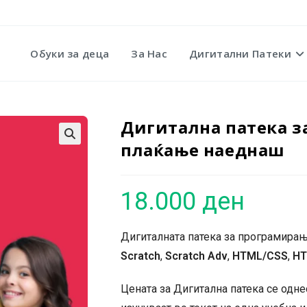
Обуки за деца
За Нас
Дигитални Патеки
Дигитална патека за
плаќање наеднаш
🔍
18.000
ден
Дигиталната патека за програмирањ
Scratch
,
Scratch Adv
,
HTML/CSS
,
HT
Цената за Дигитална патека се одн