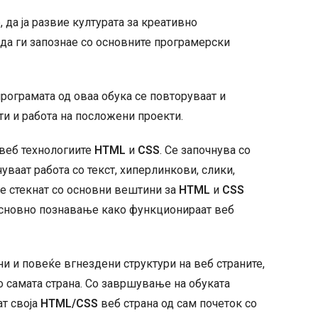
, да ја развие културата за креативно
 да ги запознае со основните програмерски
 програмата од оваа обука се повторуваат и
ти и работа на посложени проекти.
 веб технологиите
HTML
и
CSS
. Се започнува со
ваат работа со текст, хиперлинкови, слики,
се стекнат со основни вештини за
HTML
и
CSS
, основно познавање како функционираат веб
ни и повеќе вгнездени структури на веб страните,
о самата страна. Со завршување на обуката
ат своја
HTML/CSS
веб страна од сам почеток со