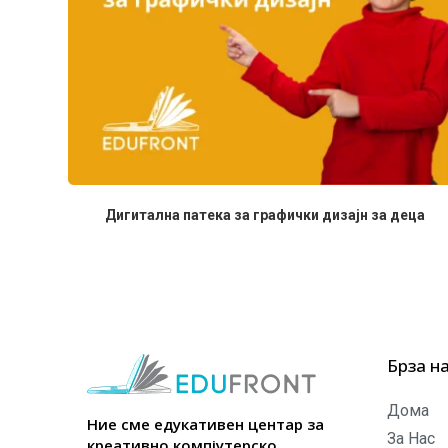
Дигитална патека за графички дизајн за деца
Брза н
Дома
Ние сме едукативен центар за
За Нас
креативно компјутерско