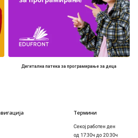
Дигитална патека за програмирање за деца
авигација
Термини
Секој работен ден
од 17:30ч до 20:30ч