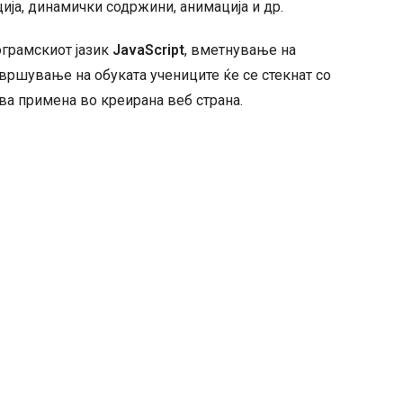
ција, динамички содржини, анимација и др.
ограмскиот јазик
JavaScript
, вметнување на
авршување на обуката учениците ќе се стекнат со
ва примена во креирана веб страна.