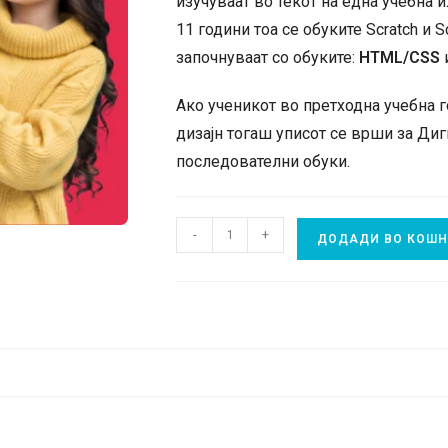
изучуваат во текот на една учебна и
11 години тоа се обуките Scratch и 
започнуваат со обуките:
HTML/CSS
Ако ученикот во претходна учебна го
дизајн тогаш уписот се врши за Диг
последователни обуки.
Дигитална
-
+
ДОДАДИ ВО КОШ
патека
за
веб
дизајн
за
деца
плаќање
наеднаш