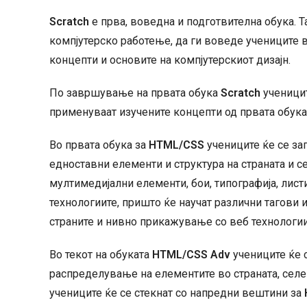
Scratch
е прва, воведна и подготвителна обука. Та
компјутерско работење, да ги воведе учениците 
концепти и основите на компјутерскиот дизајн.
По завршување на првата обука
Scratch
ученицит
применуваат изучените концепти од првата обук
Во првата обука за
HTML/CSS
учениците ќе се зап
едноставни елементи и структура на страната и с
мултимедијални елементи, бои, типографија, лист
технологиите, пришто ќе научат различни тагови 
страните и нивно прикажување со веб технологи
Во текот на обуката
HTML/CSS
Adv
учениците ќе 
распределување на елементите во страната, селе
учениците ќе се стекнат со напредни вештини за