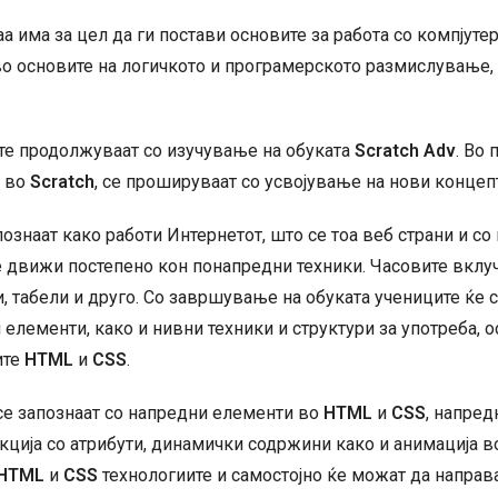
количина
а има за цел да ги постави основите за работа со компјутер
во основите на логичкото и програмерското размислување,
е продолжуваат со изучување на обуката
Scratch
Adv
. Во
а во
Scratch
, се прошируваат со усвојување на нови концеп
ознаат како работи Интернетот, што се тоа веб страни и со
е движи постепено кон понапредни техники. Часовите вклучу
и, табели и друго. Со завршување на обуката учениците ќе 
и елементи, како и нивни техники и структури за употреба
ите
HTML
и
CSS
.
се запознаат со напредни елементи во
HTML
и
CSS
, напред
кција со атрибути, динамички содржини како и анимација в
HTML
и
CSS
технологиите и самостојно ќе можат да направ