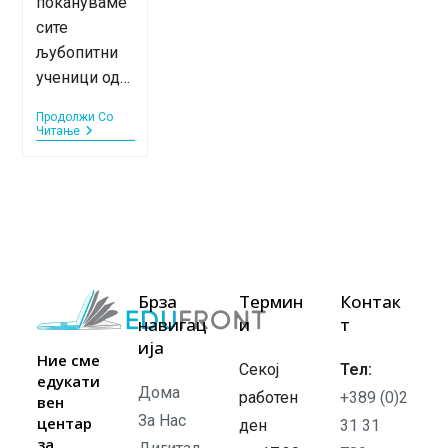
покануваме
сите
љубопитни
ученици од…
Продолжи Со
Септемвриски
Читање
Digipath
Пробни
Часови
Брза
Термин
Контак
навигац
и
т
ија
Ние сме
Секој
Тел:
едукати
Дома
работен
+389 (0)2
вен
За Нас
центар
ден
31 31
за