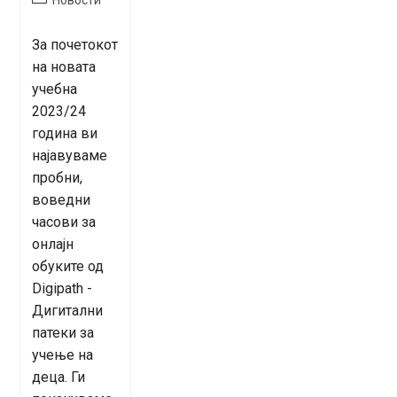
category:
За почетокот
на новата
учебна
2023/24
година ви
најавуваме
пробни,
воведни
часови за
онлајн
обуките од
Digipath -
Дигитални
патеки за
учење на
деца. Ги