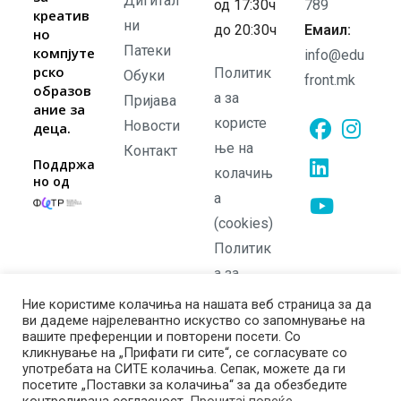
Дигитал
од 17:30ч
789
креатив
ни
до 20:30ч
Емаил:
но
Патеки
компјуте
info@edu
рско
Политик
Обуки
front.mk
образов
а за
Пријава
ание за
користе
Новости
деца.
ње на
Контакт
Opens
Opens
Поддржа
колачињ
но од
in
in
а
Opens
a
a
in
(cookies)
new
new
Opens
a
Политик
tab
tab
in
new
а за
a
tab
приватно
new
Ние користиме колачиња на нашата веб страница за да
ви дадеме најрелевантно искуство со запомнување на
ст
tab
вашите преференции и повторени посети. Со
Политик
кликнување на „Прифати ги сите“, се согласувате со
употребата на СИТЕ колачиња. Сепак, можете да ги
а на
посетите „Поставки за колачиња“ за да обезбедите
враќање