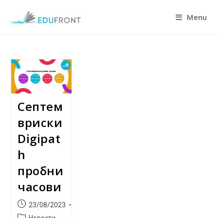
Skip
Menu
to
content
Септем
вриски
Digipat
h
пробни
часови
Post
23/08/2023
published:
Post
Новости