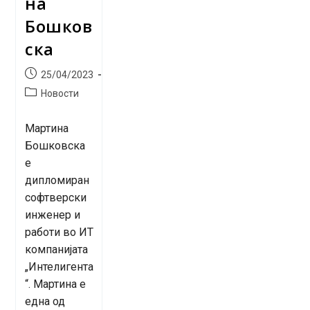
на
Бошков
ска
Post
25/04/2023
published:
Post
Новости
category:
Мартина
Бошковска
е
дипломиран
софтверски
инженер и
работи во ИТ
компанијата
„Интелигента
“. Мартина е
една од