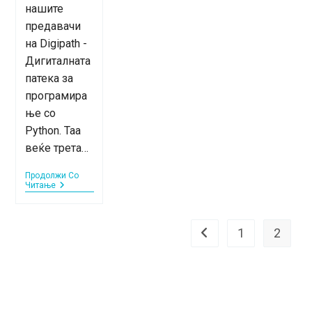
нашите
предавачи
на Digipath -
Дигиталната
патека за
програмира
ње со
Python. Таа
веќе трета…
Продолжи Со
Запознајте
Читање
Ги
Нашите
Предавачи
–
1
2
Go to the previous page
Мартина
Бошковска