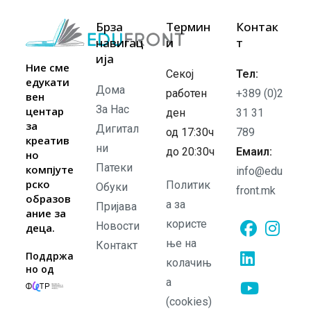
Брза
Термин
Контак
навигац
и
т
ија
Ние сме
Секој
Тел:
едукати
Дома
работен
+389 (0)2
вен
За Нас
центар
ден
31 31
за
Дигитал
од 17:30ч
789
креатив
ни
до 20:30ч
Емаил:
но
Патеки
компјуте
info@edu
рско
Политик
Обуки
front.mk
образов
а за
Пријава
ание за
користе
Новости
деца.
ње на
Контакт
Opens
Opens
Поддржа
колачињ
но од
in
in
а
Opens
a
a
in
(cookies)
new
new