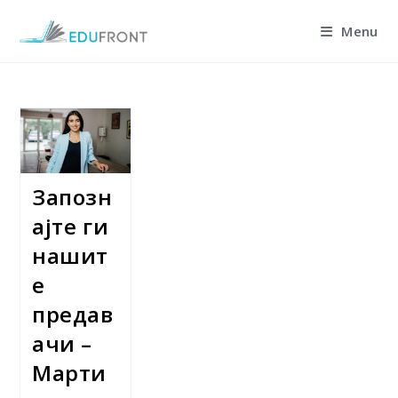
Skip
Menu
to
content
Запозн
ајте ги
нашит
е
предав
ачи –
Марти