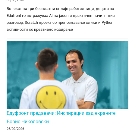
03/06/2026
Во текот на три бесплатни онлајн работилници, децата во
Edufront го истражуваа AI на јасен и практичен начин - низ
разговор, Scratch проект со препознавање слики и Python
активности со креативно кодирање
Едуфронт предавачи: Инспирации зад екраните –
Борис Николовски
26/02/2026