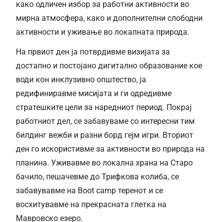
како одличен избор за работни активности во
мирна атмосфера, како и дополнителни слободни
активности и уживање во локалната природа.
На првиот ден ја потврдивме визијата за
достапно и постојано дигитално образование кое
води кон инклузивно општество, ја
редифиниравме мисијата и ги одредивме
стратешките цели за наредниот период. Покрај
работниот дел, се забавуваме со интересни тим
билдинг вежби и разни борд гејм игри. Вториот
ден го искористивме за активности во природа на
планина. Уживавме во локална храна на Старо
бачило, пешачевме до Трифкова колиба, се
забавувавме на Boot camp теренот и се
восхитувавме на прекрасната глетка на
Мавровско езеро.