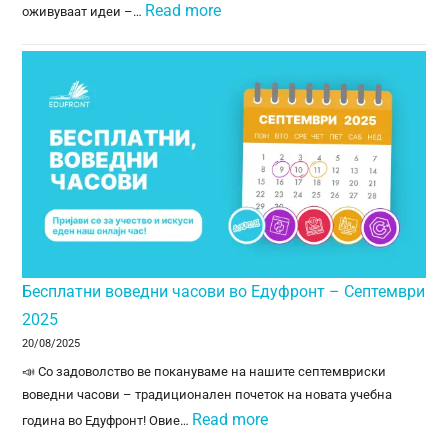
Read more
оживуваат идеи –…
Бесплатни воведни часови во Едуфронт – Септември
2025
20/08/2025
📣 Со задоволство ве покануваме на нашите септемвриски
воведни часови – традиционален почеток на новата учебна
Read more
година во Едуфронт! Овие…