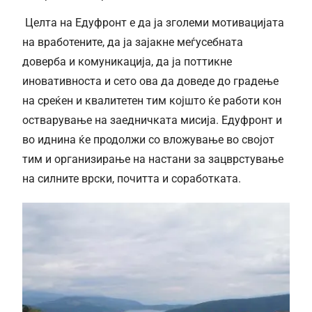
Целта на Едуфронт е да ја зголеми мотивацијата
на вработените, да ја зајакне меѓусебната
доверба и комуникација, да ја поттикне
иновативноста и сето ова да доведе до градење
на среќен и квалитетен тим којшто ќе работи кон
остварување на заедничката мисија. Едуфронт и
во иднина ќе продолжи со вложување во својот
тим и организирање на настани за зацврстување
на силните врски, почитта и соработката.