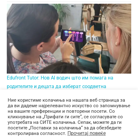
Edufront Tutor: Нов AI водич што им помага на
родителите и децата да изберат соодветна
дигитална обука
28/07/2025
Во соработка со Нова Солутионс, Едуфронт го лансира првиот
прилагоден GPT водич за дигитално образование кај деца на
Read more
возраст од…