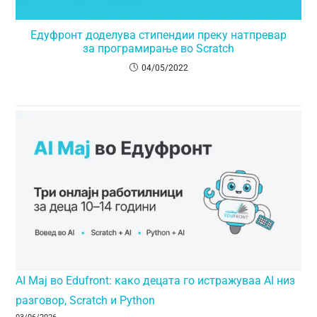
Едуфронт доделува стипендии преку натпревар
за програмирање во Scratch
04/05/2022
AI Мај во Edufront: како децата го истражуваа AI низ
разговор, Scratch и Python