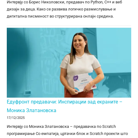
Интервју со Борис Николовски, предавач по Python, C++ и веб
дизајн за деца. Како се развива логичко размислување и
дигитална писменост во структурирана онлајн средина.
Едуфронт предавачи: Инспирации зад екраните –
Моника Златановска
17/12/2025
Интервју со Моника Златановска – предавачка по Scratch
програмирање Со емпатија, цртачки блок и Scratch проекти што