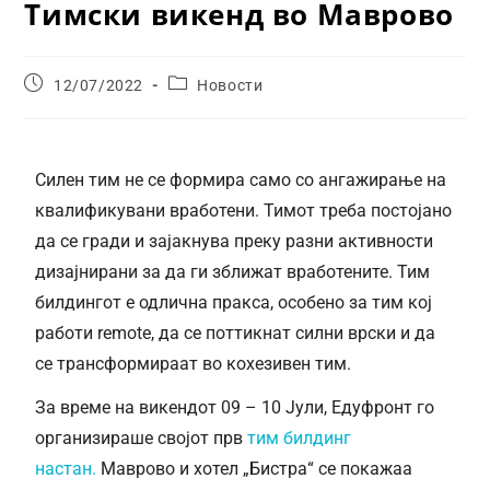
Тимски викенд во Маврово
12/07/2022
Новости
Силен тим не се формира само со ангажирање на
квалификувани вработени. Тимот треба постојано
да се гради и зајакнува преку разни активности
дизајнирани за да ги зближат вработените. Тим
билдингот е одлична пракса, особено за тим кој
работи remote, да се поттикнат силни врски и да
се трансформираат во кохезивен тим.
За време на викендот 09 – 10 Јули, Едуфронт го
организираше својот прв
тим билдинг
настан.
Маврово и хотел „Бистра“ се покажаа