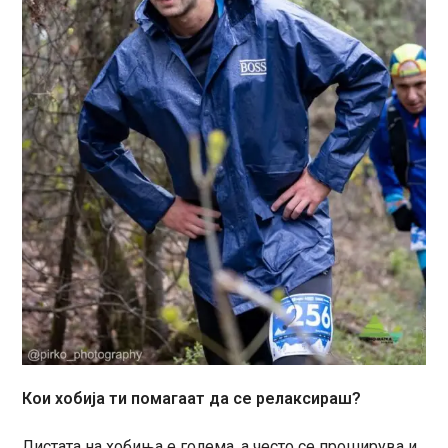
Кои хобија ти помагаат да се релаксираш?
Листата на хобиња е голема, а често се проширува и