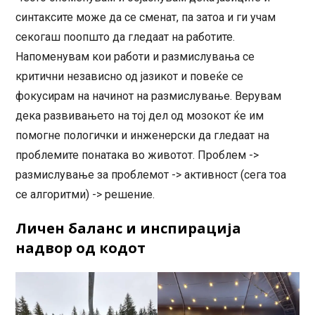
синтаксите може да се сменат, па затоа и ги учам
секогаш поопшто да гледаат на работите.
Напоменувам кои работи и размислувања се
критични независно од јазикот и повеќе се
фокусирам на начинот на размислување. Верувам
дека развивањето на тој дел од мозокот ќе им
помогне пологички и инженерски да гледаат на
проблемите понатака во животот. Проблем ->
размислување за проблемот -> активност (сега тоа
се алгоритми) -> решение.
Личен баланс и инспирација
надвор од кодот