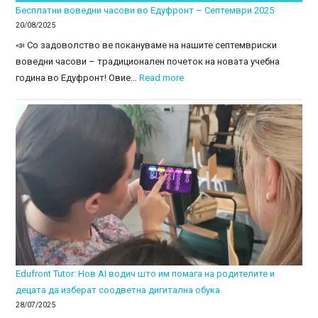
Бесплатни воведни часови во Едуфронт – Септември 2025
20/08/2025
📣 Со задоволство ве покануваме на нашите септемвриски
воведни часови – традиционален почеток на новата учебна
:
година во Едуфронт! Овие…
Read more
Бесплатни
воведни
часови
во
Едуфронт
–
Септември
2025
Edufront Tutor: Нов AI водич што им помага на родителите и
децата да изберат соодветна дигитална обука
28/07/2025