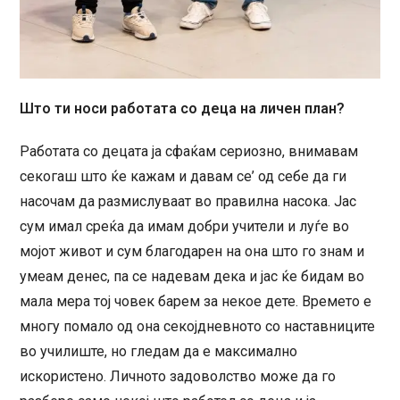
Што ти носи работата со деца на личен план?
Работата со децата ја сфаќам сериозно, внимавам
секогаш што ќе кажам и давам се’ од себе да ги
насочам да размислуваат во правилна насока. Јас
сум имал среќа да имам добри учители и луѓе во
мојот живот и сум благодарен на она што го знам и
умеам денес, па се надевам дека и јас ќе бидам во
мала мера тој човек барем за некое дете. Времето е
многу помало од она секојдневното со наставниците
во училиште, но гледам да е максимално
искористено. Личното задоволство може да го