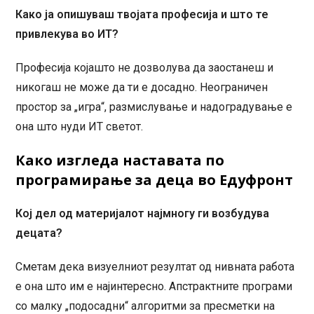
Како ја опишуваш твојата професија и што те
привлекува во ИТ?
Професија којашто не дозволува да заостанеш и
никогаш не може да ти е досадно. Неограничен
простор за „игра“, размислување и надоградување е
она што нуди ИТ светот.
Како изгледа наставата по
програмирање за деца во Едуфронт
Кој дел од материјалот најмногу ги возбудува
децата?
Сметам дека визуелниот резултат од нивната работа
е она што им е најинтересно. Апстрактните програми
со малку „подосадни“ алгоритми за пресметки на