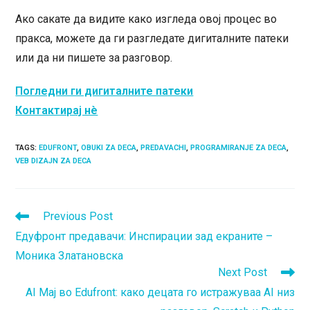
Ако сакате да видите како изгледа овој процес во
пракса, можете да ги разгледате дигиталните патеки
или да ни пишете за разговор.
Погледни ги дигиталните патеки
Контактирај нè
TAGS
:
EDUFRONT
,
OBUKI ZA DECA
,
PREDAVACHI
,
PROGRAMIRANJE ZA DECA
,
VEB DIZAJN ZA DECA
Read
Previous Post
more
Едуфронт предавачи: Инспирации зад екраните –
articles
Моника Златановска
Next Post
AI Мај во Edufront: како децата го истражуваа AI низ