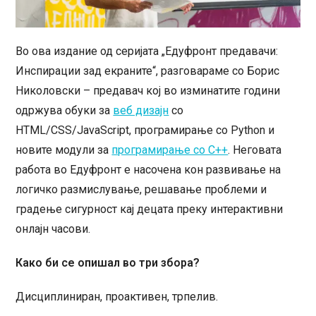
Во ова издание од серијата „Едуфронт предавачи:
Инспирации зад екраните“, разговараме со Борис
Николовски – предавач кој во изминатите години
одржува обуки за
веб дизајн
со
HTML/CSS/JavaScript, програмирање со Python и
новите модули за
програмирање со C++
. Неговата
работа во Едуфронт е насочена кон развивање на
логичко размислување, решавање проблеми и
градење сигурност кај децата преку интерактивни
онлајн часови.
Како би се опишал во три збора?
Дисциплиниран, проактивен, трпелив.