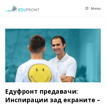
Skip
Menu
to
content
Едуфронт предавачи:
Инспирации зад екраните –