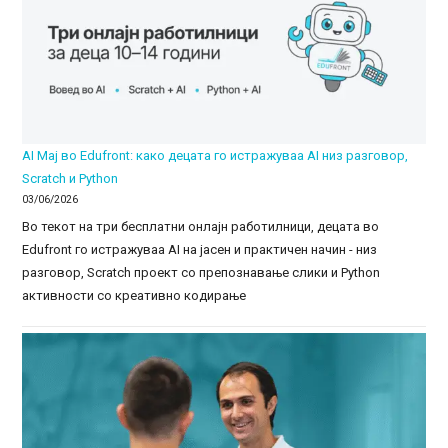
AI Мај во Edufront: како децата го истражуваа AI низ разговор,
Scratch и Python
03/06/2026
Во текот на три бесплатни онлајн работилници, децата во
Edufront го истражуваа AI на јасен и практичен начин - низ
разговор, Scratch проект со препознавање слики и Python
активности со креативно кодирање