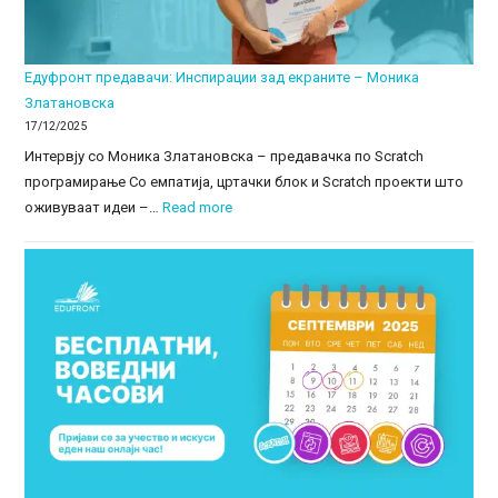
Едуфронт предавачи: Инспирации зад екраните – Моника
Златановска
17/12/2025
Интервју со Моника Златановска – предавачка по Scratch
програмирање Со емпатија, цртачки блок и Scratch проекти што
:
оживуваат идеи –…
Read more
Едуфронт
предавачи:
Инспирации
зад
екраните
–
Моника
Златановска