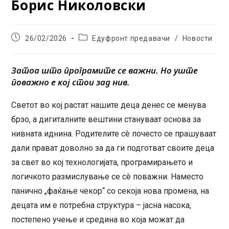
Борис Николовски
Post
Post
26/02/2026
Едуфронт предавачи
/
Новости
published:
category:
Затоа што програмите се важни. Но уште
поважно е кој стои зад нив.
Светот во кој растат нашите деца денес се менува
брзо, а дигиталните вештини стануваат основа за
нивната иднина. Родителите сè почесто се прашуваат
дали прават доволно за да ги подготват своите деца
за свет во кој технологијата, програмирањето и
логичкото размислување се сè поважни. Наместо
панично „фаќање чекор“ со секоја нова промена, на
децата им е потребна структура – јасна насока,
постепено учење и средина во која можат да