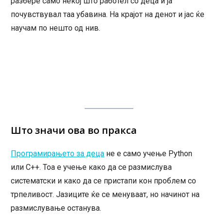
разбере само некој што работел со деца и ја
почувствувал таа убавина. На крајот на денот и јас ќе
научам по нешто од нив.
Што значи ова во пракса
Програмирањето за деца
не е само учење Python
или C++. Тоа е учење како да се размислува
систематски и како да се пристапи кон проблем со
трпеливост. Јазиците ќе се менуваат, но начинот на
размислување останува.