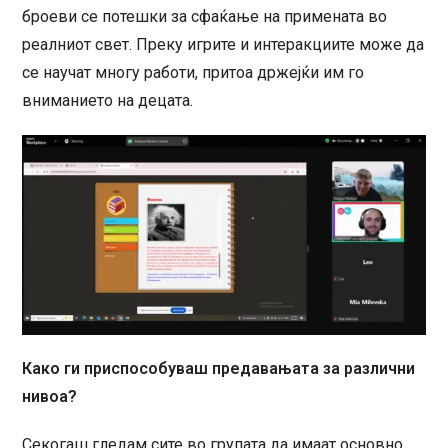
броеви се потешки за сфаќање на примената во
реалниот свет. Преку игрите и интеракциите може да
се научат многу работи, притоа држејќи им го
вниманието на децата.
Како ги приспособуваш предавањата за различни
нивоа?
Секогаш гледам сите во групата да имаат основно