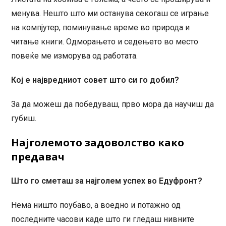
менува. Нешто што ми останува секогаш се играње
на компјутер, поминување време во природа и
читање книги. Одморањето и седењето во место
повеќе ме изморува од работата.
Кој е највредниот совет што си го добил?
За да можеш да победуваш, прво мора да научиш да
губиш.
Најголемото задоволство како
предавач
Што го сметаш за најголем успех во Едуфронт?
Нема ништо поубаво, а воедно и потажно од
последните часови каде што ги гледаш нивните