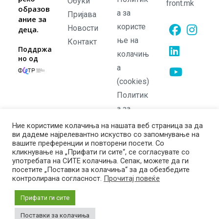
Обуки
front.mk
образов
а за
Пријава
ание за
користе
Новости
деца.
ње на
Контакт
Opens
Opens
Поддржа
колачињ
но од
in
in
а
Opens
a
a
in
(cookies)
new
new
Opens
a
Политик
tab
tab
in
new
а за
a
tab
приватно
Ние користиме колачиња на нашата веб страница за да
new
ви дадеме најрелевантно искуство со запомнување на
ст
tab
вашите преференции и повторени посети. Со
Политик
кликнување на „Прифати ги сите“, се согласувате со
употребата на СИТЕ колачиња. Сепак, можете да ги
а на
посетите „Поставки за колачиња“ за да обезбедите
враќање
контролирана согласност.
Прочитај повеќе
Прифати ги сите
Поставки за колачиња