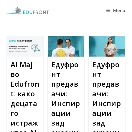
Skip
Menu
to
content
AI Мај
Едуфро
Едуфро
во
нт
нт
Edufron
предав
предав
t: како
ачи:
ачи:
децата
Инспир
Инспир
го
ации
ации
истраж
зад
зад