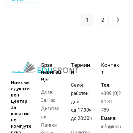
И
Програмирање:
Две
Страни
1
2
Go to th
На
Иста
Паричка
Брза
Термин
Контак
навигац
и
т
ија
Ние сме
Секој
Тел:
едукати
Дома
работен
+389 (0)2
вен
За Нас
центар
ден
31 31
за
Дигитал
од 17:30ч
789
креатив
ни
до 20:30ч
Емаил:
но
Патеки
компјуте
info@edu
рско
Политик