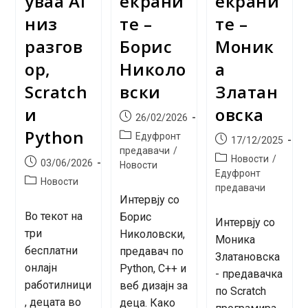
уваа AI
екрани
екрани
низ
те –
те –
разгов
Борис
Моник
ор,
Николо
а
Scratch
вски
Златан
и
овска
Post
26/02/2026
published:
Python
Post
Едуфронт
Post
17/12/2025
category:
предавачи
/
published:
Post
Новости
/
Post
03/06/2026
Новости
category:
Едуфронт
published:
Post
Новости
предавачи
category:
Интервју со
Во текот на
Борис
Интервју со
три
Николовски,
Моника
бесплатни
предавач по
Златановска
онлајн
Python, C++ и
- предавачка
работилници
веб дизајн за
по Scratch
, децата во
деца. Како