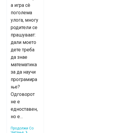
а игра сè
поголема
улога, многу
родители се
прашуваат:
дали моето
дете треба
да знае
математика
за да научи
програмира
ње?
Одговорот
не е
едноставен,
но е…
Продолжи Со
Математика
Читање