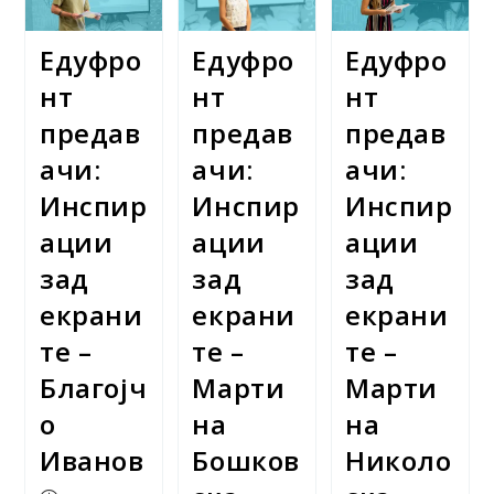
До
Им
Веб-
Помага
Апликација
Едуфро
Едуфро
Едуфро
На
Родителите
И
нт
нт
нт
Децата
Да
предав
предав
предав
Изберат
Соодветна
ачи:
ачи:
ачи:
Дигитална
Обука
Инспир
Инспир
Инспир
ации
ации
ации
зад
зад
зад
екрани
екрани
екрани
те –
те –
те –
Благојч
Марти
Марти
о
на
на
Иванов
Бошков
Николо