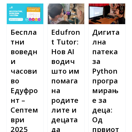
Во
Зад
Edufront:
Екраните
Како
–
Децата
Моника
Го
Златановска
Истражуваа
Беспла
Edufron
Дигита
AI
Низ
Разговор,
тни
t Tutor:
лна
Scratch
И
воведн
Нов AI
патека
Python
и
водич
за
часови
што им
Python
во
помага
програ
Едуфро
на
мирањ
нт –
родите
е за
Септем
лите и
деца:
ври
децата
Од
2025
да
првиот