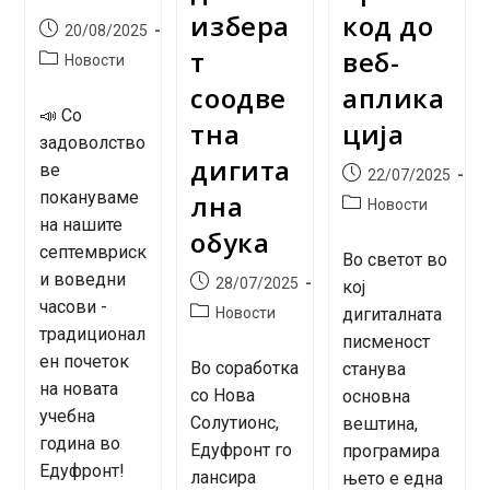
избера
код до
Post
20/08/2025
published:
т
веб-
Post
Новости
category:
соодве
аплика
📣 Со
тна
ција
задоволство
дигита
ве
Post
22/07/2025
покануваме
published:
лна
Post
Новости
на нашите
category:
обука
септемвриск
Во светот во
и воведни
Post
28/07/2025
кој
published:
часови -
Post
Новости
дигиталната
традиционал
category:
писменост
ен почеток
Во соработка
станува
на новата
со Нова
основна
учебна
Солутионс,
вештина,
година во
Едуфронт го
програмира
Едуфронт!
лансира
њето е една