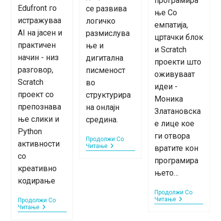
програмира
Edufront го
се развива
ње Со
истражуваа
логичко
емпатија,
AI на јасен и
размислува
цртачки блок
практичен
ње и
и Scratch
начин - низ
дигитална
проекти што
разговор,
писменост
оживуваат
Scratch
во
идеи -
проект со
структурира
Моника
препознава
на онлајн
Златановска
ње слики и
средина.
е лице кое
Python
ги отвора
Продолжи Со
активности
Едуфронт
Читање
вратите кон
Предавачи:
со
програмира
Инспирации
креативно
Зад
њето…
Екраните
кодирање
–
Продолжи Со
Борис
Едуфронт
Читање
Продолжи Со
Николовски
AI
Предавачи:
Читање
Мај
Инспирации