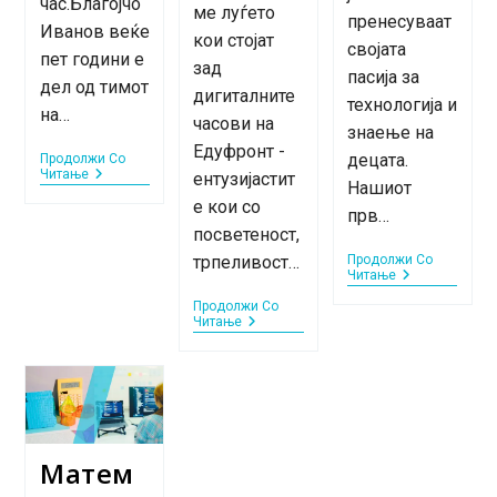
час.Благојчо
ме луѓето
пренесуваат
Иванов веќе
кои стојат
својата
пет години е
зад
пасија за
дел од тимот
дигиталните
технологија и
на…
часови на
знаење на
Едуфронт -
децата.
Продолжи Со
Едуфронт
Читање
ентузијастит
Нашиот
Предавачи:
е кои со
Инспирации
прв…
Зад
посветеност,
Екраните
трпеливост…
Продолжи Со
–
Едуфронт
Читање
Благојчо
Предавачи:
Иванов
Продолжи Со
Инспирации
Едуфронт
Читање
Зад
Предавачи:
Екраните
Инспирации
–
Зад
Мартина
Екраните
Николоска
–
Мартина
Бошковска
Матем