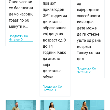
Овие часови
првиот
од
се бесплатни
прилагоден
највредните
демо часови,
GPT водич за
способности
траат по 60
дигитално
кои едно
минути и…
образование
дете може
кај деца на
да ги стекне
Продолжи Со
Бесплатни
Читање
возраст од 8
уште од рана
Воведни
до 14
возраст.
Часови
Во
години. Како
Токму со таа
Едуфронт
да знаете
цел,…
–
Септември
која
2025
Продолжи Со
дигитална
Дигитална
Читање
Патека
обука…
За
Python
Продолжи Со
Програмира
Edufront
Читање
За
Tutor:
Деца:
Нов
Од
AI
Првиот
Водич
Код
Што