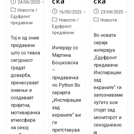
ска
ска
Post
24/06/2025
published:
Post
Новости
/
Post
Post
16/05/2025
23/04/2025
category:
Едуфронт
published:
published:
Post
Post
Новости
/
Новости
предавачи
category:
category:
Едуфронт
предавачи
Во новата
Тој е од оние
серија
предавачи
Интервју со
интервјуа
што со тивка
Мартина
„Едуфронт
сигурност
Бошковска
предавачи:
градат
–
Инспирации
доверба,
предавачка
зад
пренесуваат
по Python Во
екраните“ ги
знаење и
серијата
запознаваме
создаваат
„Инспирации
луѓето кои
пријатна,
зад
стојат зад
мотивирачка
екраните“ ви
мониторот и
атмосфера
ги
секојдневно
на секој
претставува
ја