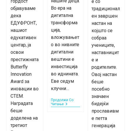
нашите деца.
гордост
е со
Во ера на
објавуваме
традиционал
дигитална
дека
ен завршен
трансформа
ЕДУФРОНТ,
настан на
ција,
нашиот
којшто се
вложувањет
едукативен
собраа
о во нивните
центар, ја
учениците,
дигитални
освои
наставницит
вештини е
престижната
е и
инвестиција
Butterfly
родителите.
во иднината.
Innovation
Овој настан
Еве седум
Award за
беше
клучни…
иновации во
посебно
СТЕМ.
значаен
Продолжи Со
Наградата
бидејќи
7
Читање
Предности
беше
прославивм
Од
доделена на
е петта
Вложувањето
Во
третиот
генерација
Дигиталната