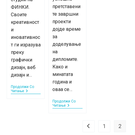
претставени
ФИНКИ.
те завршни
Своите
проекти
креативност
дојде време
и
за
иновативнос
доделување
т ги изразува
на
преку
дипломите.
графички
Како и
дизајн, веб
минатата
дизајн и…
година и
Продолжи Со
оваа се…
Запознајте
Читање
Ги
Нашите
Продолжи Со
Предавачи
Прослава
Читање
–
На
Марија
Крајот
Стојановска
Од
Учебната
1
2
Go to the previous page
2022/23
Година