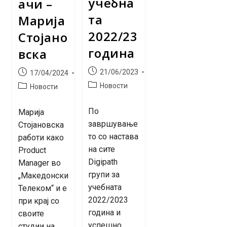
учебна
ачи –
та
Марија
2022/23
Стојано
година
вска
Post
Post
21/06/2023
17/04/2024
published:
published:
Post
Post
Новости
Новости
category:
category:
По
Марија
завршување
Стојановска
то со настава
работи како
на сите
Product
Digipath
Manager во
групи за
„Македонски
учебната
Телеком“ и е
2022/2023
при крај со
година и
своите
успешно
студии на