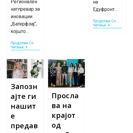
Регионален
Иднина
на
На
натпревар за
Едуфронт…
Нашите
Деца
иновации
Продолжи Со
„Батерфлај“,
Петта
Читање
Генерација
којшто…
На
Едукативен
Продолжи Со
Центар
ЕДУФРОНТ
Читање
Едуфронт:
Ја
Прослава
Доби
На
Наградата
Успехот
За
И
Иновации
Нови
Во
Почетоци
СТЕМ
Запозн
На
Регионалниот
Просла
ајте ги
Натпревар
„Батерфлај“
ва на
нашит
За
2024
крајот
е
Година
од
предав