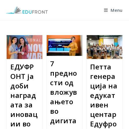
Skip
Menu
to
content
7
ЕДУФР
Петта
предно
ОНТ ја
генера
сти од
доби
ција на
вложув
наград
едукат
ањето
ата за
ивен
во
иновац
центар
дигита
ии во
Едуфро