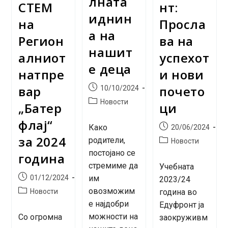
лната
СТЕМ
нт:
иднин
на
Просла
а на
Регион
ва на
нашит
алниот
успехот
е деца
натпре
и нови
вар
почето
Post
10/10/2024
published:
Post
Новости
„Батер
ци
category:
флај“
Post
Како
20/06/2024
published:
за 2024
родители,
Post
Новости
category:
постојано се
година
стремиме да
Учебната
Post
01/12/2024
им
2023/24
published:
Post
овозможим
Новости
година во
category:
е најдобри
Едуфронт ја
можности на
Со огромна
заокруживм