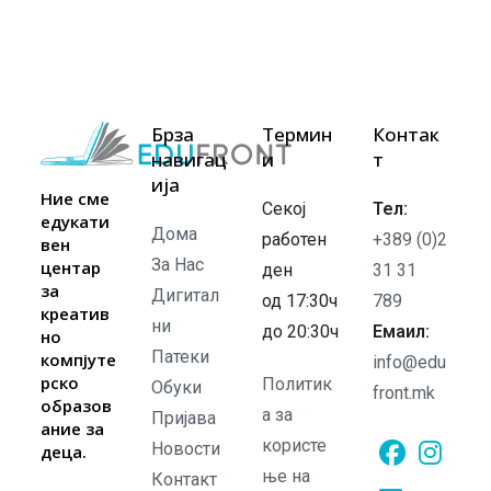
Брза
Термин
Контак
навигац
и
т
ија
Ние сме
Секој
Тел:
едукати
Дома
работен
+389 (0)2
вен
За Нас
центар
ден
31 31
за
Дигитал
од 17:30ч
789
креатив
ни
до 20:30ч
Емаил:
но
Патеки
компјуте
info@edu
рско
Политик
Обуки
front.mk
образов
а за
Пријава
ание за
користе
Новости
деца.
ње на
Контакт
Opens
Opens