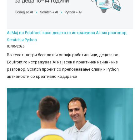
AI Мај во Edufront: како децата го истражуваа AI низ разговор,
Scratch и Python
03/06/2026
Во текот на три бесплатни онлајн работилници, децата во
Edufront го истражуваа AI на јасен и практичен начин - низ
разговор, Scratch проект со препознавање слики и Python
активности со креативно кодирање