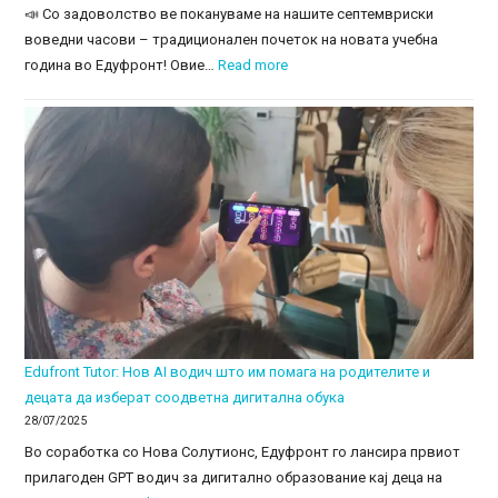
📣 Со задоволство ве покануваме на нашите септемвриски
воведни часови – традиционален почеток на новата учебна
:
година во Едуфронт! Овие…
Read more
Бесплатни
воведни
часови
во
Едуфронт
–
Септември
2025
Edufront Tutor: Нов AI водич што им помага на родителите и
децата да изберат соодветна дигитална обука
28/07/2025
Во соработка со Нова Солутионс, Едуфронт го лансира првиот
прилагоден GPT водич за дигитално образование кај деца на