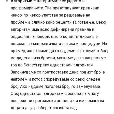
Алгоритми
– алгоритмите се јадрото на
програмирањето. Тие претставуваат прецизни
чекор-по-чекор упатства за решавање на
проблеми, слично како рецепти за готвење. Секој
алгоритам има јасно дефинирани правила и
редослед на чекори, што е концепт директно
поврзан со математичката логика и процедури. На
пример, ако сакаме да го најдеме најголемиот број
во дадена низа броеви, можеме да го направиме
тоа во Scratch преку едноставен алгоритам.
Започнуваме со претпоставка дека првиот број е
најголем и потоа споредуваме со секој следен
број. Ако најдеме поголем број, го заменуваме.
Овој едноставен алгоритам е основа на многу
посложени програмски решенија и им помага на
децата да ја разберат логиката зад