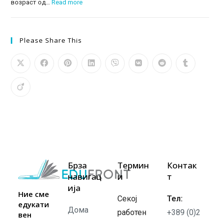
:
возраст од…
Read more
Edufront
Tutor:
Нов
Please Share This
AI
водич
што
им
помага
на
родителите
и
децата
да
Брза
Термин
Контак
изберат
навигац
и
т
ија
соодветна
Ние сме
Секој
Тел:
дигитална
едукати
Дома
обука
работен
+389 (0)2
вен