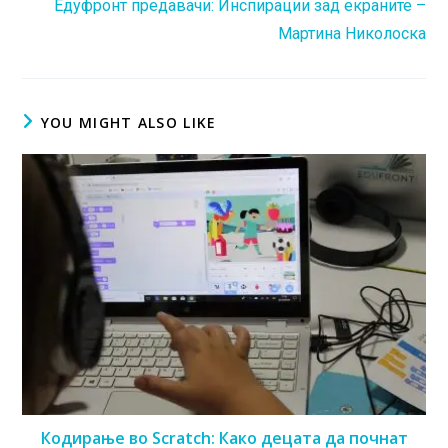
Едуфронт предавачи: Инспирации зад екраните –
Мартина Николоска
YOU MIGHT ALSO LIKE
Кодирање во Scratch: Како децата да почнат