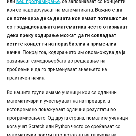
или
веб програмирање
, се запознаваат со концепти
кои се надоврзуваат на математиката.
Важно е да
се потенцира дека децата кои имаат потешкотии
со традиционалната математика често откриваат
дека преку кодирање можат да ги совладаат
истите концепти на поразбирлив и применлив
начин
. Покрај тоа, кодирањето им овозможува да ја
развиваат самодовербата во решавање на
проблеми и да го применуваат знаењето на
практичен начин.
Во нашите групи имаме ученици кои се одлични
математичари и учествуваат на натпревари, а
истовремено покажуваат одлични резултати во
програмирањето. Од друга страна, помалите ученици
кога учат Scratch или Python често се среќаваат со
математички поими што дотогаш не ги учеле на