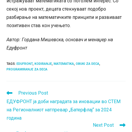
истражуваат математиката со поголем интерес. Со
секој нов проект, децата стекнуваат подобро
разбирање на математичките принципи и развиваат
позитивен став кон учењето.
Автор: Гордана Мишевска, основач и менаџер на
Едуфронт
TAGS
:
EDUFRONT
,
KODIRANJE
,
MATEMATIKA
,
OBUKI ZA DECA
,
PROGRAMIRANJE ZA DECA
Read
Previous Post
more
ЕДУФРОНТ ја доби наградата за иновации во СТЕМ
articles
на Регионалниот натпревар „Батерфлај“ за 2024
година
Next Post