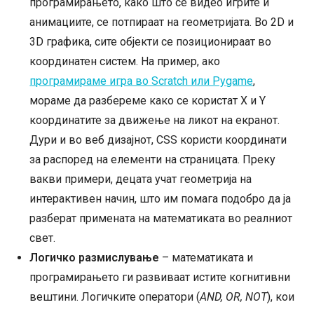
програмирањето, како што се видео игрите и
анимациите, се потпираат на геометријата. Во 2D и
3D графика, сите објекти се позиционираат во
координатен систем. На пример, ако
програмираме игра во Scratch или Pygame
,
мораме да разбереме како се користат X и Y
координатите за движење на ликот на екранот.
Дури и во веб дизајнот, CSS користи координати
за распоред на елементи на страницата. Преку
вакви примери, децата учат геометрија на
интерактивен начин, што им помага подобро да ја
разберат примената на математиката во реалниот
свет.
Логичко размислување
– математиката и
програмирањето ги развиваат истите когнитивни
вештини. Логичките оператори (
AND, OR, NOT
), кои