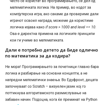
често се користат во програмирањето, се дел од
математичката логика. На пример, во кодот за
компјутерска игра, ако сакаме да провериме дали
играчот освоил награда, можеме да користиме
логичка изјава како
if score > 1000 and level == 10
.
Ова е директна примена на логичките принципи
кои ги учиме во математиката.
Дали е потребно детето да биде одлично
по математика за да кодира?
Не мора! Програмирањето за почетници главно бара
логика и разбирање на основни концепти, а не
напредни математички знаења. Во Едуфронт, децата
започнуваат со Scratch – визуелен јазик кој го
поттикнува алгоритамското размислување на
забавен начин. Подоцна, кога ќе преминат на Python