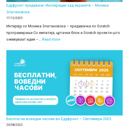
Едуфронт предавачи: Инспирации зад екраните – Моника
Златановска
17/12/2025
Интервју со Моника Златановска – предавачка по Scratch
програмирање Со емпатија, цртачки блок и Scratch проекти што
:
оживуваат идеи –…
Read more
Едуфронт
предавачи:
Инспирации
зад
екраните
–
Моника
Златановска
Бесплатни воведни часови во Едуфронт – Септември 2025
20/08/2025