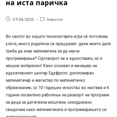
на иста паричка
Post
Post
07/04/2025
Новости
published:
category:
Во светот во којшто технологијата игра сè поголема
улога, многу родители се прашуваат: дали моето дете
треба да знае математика за да научи
програмирање? Одговорот не е едноставен, но е
мошне интересен! Како основач и менаџер на
едукативниот центар Едуфронт, дипломиран
математичар и магистер по математичко
образование, со 10 годишно искуство во настава и 6
години посветено работење на развојот на програми
за деца за дигитални вештини, секојдневно
сведочам како математиката и програмирањето се
испреплетуваат.