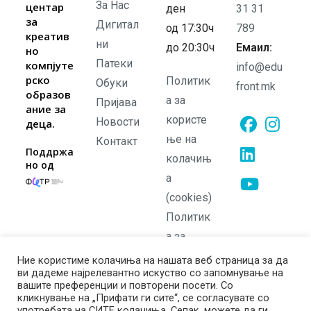
За Нас
центар
ден
31 31
за
Дигитал
од 17:30ч
789
креатив
ни
до 20:30ч
Емаил:
но
Патеки
компјуте
info@edu
рско
Политик
Обуки
front.mk
образов
а за
Пријава
ание за
користе
Новости
деца.
ње на
Контакт
Opens
Opens
Поддржа
колачињ
но од
in
in
а
Opens
a
a
in
(cookies)
new
new
Opens
a
Политик
tab
tab
in
new
а за
a
tab
приватно
new
Ние користиме колачиња на нашата веб страница за да
ви дадеме најрелевантно искуство со запомнување на
ст
tab
вашите преференции и повторени посети. Со
Политик
кликнување на „Прифати ги сите“, се согласувате со
употребата на СИТЕ колачиња. Сепак, можете да ги