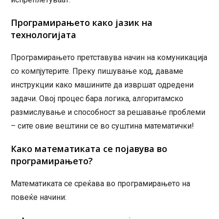
Програмирањето како јазик на
технологијата
Програмирањето претставува начин на комуникација
со компјутерите. Преку пишување код, даваме
инструкции како машините да извршат одредени
задачи. Овој процес бара логика, алгоритамско
размислување и способност за решавање проблеми
– сите овие вештини се во суштина математички!
Како математиката се појавува во
програмирањето?
Математиката се среќава во програмирањето на
повеќе начини: