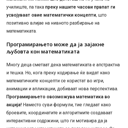
училиште, па така
преку нашите часови првпат ги
усвојуваат овие математички концепти
, што
позитивно влијае на нивното разбирање на
математиката.
Програмирањето може да ја зајакне
љубовта кон математиката
Многу деца сметаат дека математиката е апстрактна
и тешка. Но, кога преку кодирање ќе видат како
математичките концепти се користат во игри,
анимации и апликации, добиваат нова перспектива.
Програмирањето овозможува математика во
акција!
Наместо суви формули, тие гледаат како
броевите, координатите и алгоритмите создаваат
интерактивни содржини, што ги мотивира да ја