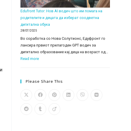
2025
Edufront Tutor: Нов AI водич што им помага на
родителите и децата да изберат соодветна
дигитална обука
28/07/2025
Во соработка со Нова Солутионс, Едуфронт го
лансира првиот прилагоден GPT водич за
дигитално образование кај деца на возраст од…
:
Read more
Edufront
 и
Tutor:
Нов
Please Share This
AI
водич
што
им
помага
на