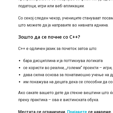
податоци, игри или веб-апликации.
Со секој следен чекор, учениците стануваат поса
што можете да ја направите во нивната иднина.
Зошто да се почне со C++?
C++ е одличен јазик за почеток затоа што:
бара дисциплина и ја поттикнува логиката
се користи во реални, „големи“ проекти – игри
дава силна основа за понатамошно учење на д
им покажува на децата дека се способни да со
Ако сакате вашето дете да стекне вештини што ќе
преку практика – ова е вистинската обука.
Местата се ограничени.
Пријавете
се навреме.