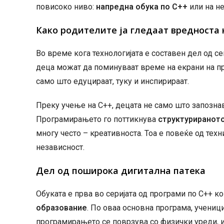
повисоко ниво:
напредна обука по C++
или на не
Како родителите ја гледаат вредноста 
Во време кога технологијата е составен дел од с
деца можат да поминуваат време на екрани на пр
само што едуцираат, туку и инспирираат.
Преку учење на C++, децата не само што запознав
Програмирањето го поттикнува
структурираното
многу често – креативноста. Тоа е повеќе од тех
независност.
Дел од поширока дигитална патека
Обуката е прва во серијата од програми по C++ 
образование
. По оваа основна програма, учени
програмирањето се поврзува со физички уреди, 