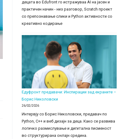
децата во Edufront го истражуваа AI на јасен и
практичен начин - низ разговор, Scratch проект
со препознавање слики и Python активности со
креативно кодирање
Едуфронт предавачи: Инспирации зад екраните –
Борис Николовски
26/02/2026
Интервју со Борис Николовски, предавач по
Python, C++ и веб дизајн за деца. Како се развива
логичко размислување и дигитална писменост
во структурирана онлајн средина.