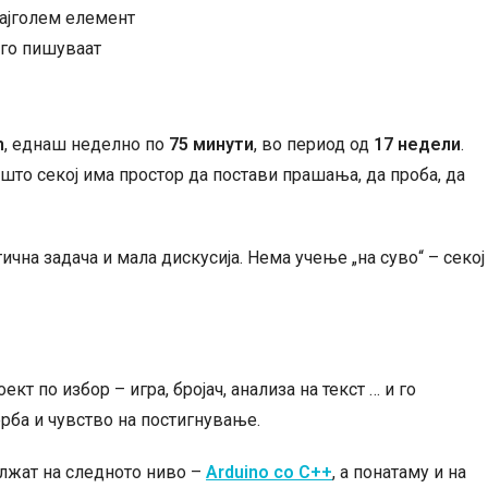
ајголем елемент
 го пишуваат
m
, еднаш неделно по
75 минути
, во период од
17 недели
.
 што секој има простор да постави прашања, да проба, да
ична задача и мала дискусија. Нема учење „на суво“ – секој
ект по избор – игра, бројач, анализа на текст … и го
рба и чувство на постигнување.
олжат на следното ниво –
Arduino со C++
, а понатаму и на