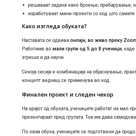
решаваат задачи како броење, пребарување, н
изработуваат мини-проекти со код што самите
Како изгледа обуката?
Наставата се одвива
онлајн, во живо преку Zoo
Работиме во
мали групи од 5 до 8 ученици
, каде
згреши и да научи.
Секоја сесија е комбинација на објаснување, практ
концепт веднаш се применува во код.
Финален проект и следен чекор
На крајот од обуката, учениците работат на мал про
презентираат пред групата. Тоа им дава самодове
По оваа обука, учениците се подготвени да прод