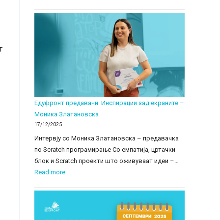
т
Едуфронт предавачи: Инспирации зад екраните –
Моника Златановска
17/12/2025
Интервју со Моника Златановска – предавачка
по Scratch програмирање Со емпатија, цртачки
блок и Scratch проекти што оживуваат идеи –…
:
Read more
Едуфронт
предавачи:
Инспирации