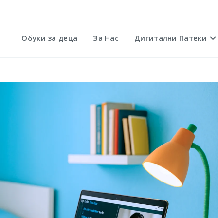
Обуки за деца
За Нас
Дигитални Патеки