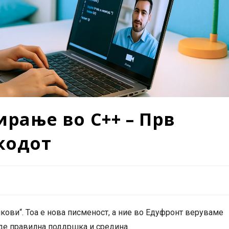
рање во C++ – Прв
 кодот
кови“. Тоа е нова писменост, а ние во Едуфронт веруваме
аде правилна поддршка и средина.