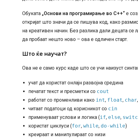
Обуката
„Основи на програмирање во C++“
е соз
откријат што значи да се пишува код, како разми
на креативен начин. Без разлика дали децата се 
да пробаат нешто ново – ова е одличен старт.
Што ќе научат?
Ова не е само курс каде што се учи наизуст синта
учат да користат онлајн развојна средина
печатат текст и пресметки со
cout
работат со променливи како
int
,
float
,
char
читаат податоци од корисникот со
cin
применуваат услови и логика (
if
,
else
,
switc
користат циклуси (
for
,
while
,
do-while
)
креираат и манипулираат со низи