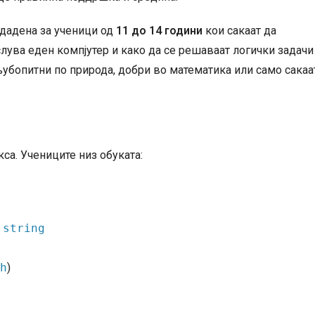
дадена за ученици од
11 до 14 години
кои сакаат да
слува еден компјутер и како да се решаваат логички задачи
љубопитни по природа, добри во математика или само сакаа
кса. Учениците низ обуката:
,
string
h
)