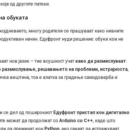
која од другите патеки.
на обуката
екојдневието, многу родители се прашуваат како нивните
одуктивен начин. Едуфронт нуди решение: обуки кои не
аат нов јазик – тие всушност учат
како да размислуваат
.
 размислување, решавањето на проблеми, истрајноста
,
ничка вештина, тоа е алатка за градење самодоверба и
кои се дел од поширокиот
Едуфронт пристап кон дигитално
ците можат да продолжат со
Arduino со C++
, каде што
или да преминат кон
Python
, ако сакаат да истражуваат