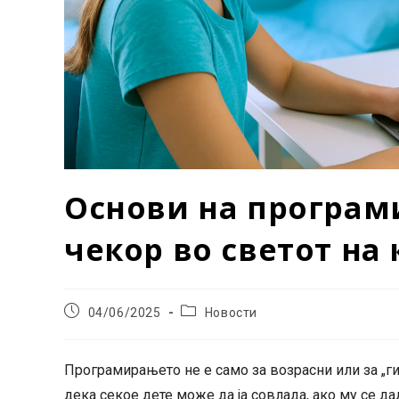
Основи на програми
чекор во светот на
Post
Post
04/06/2025
Новости
published:
category:
Програмирањето не е само за возрасни или за „ги
дека секое дете може да ја совлада, ако му се д