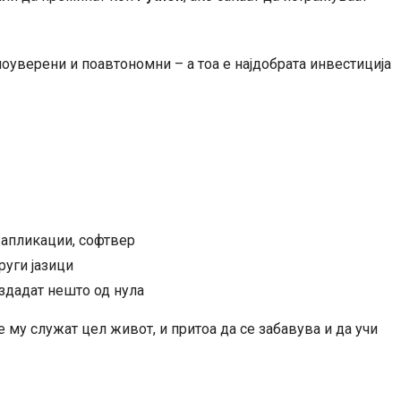
моуверени и поавтономни – а тоа е најдобрата инвестиција
, апликации, софтвер
руги јазици
здадат нешто од нула
 му служат цел живот, и притоа да се забавува и да учи