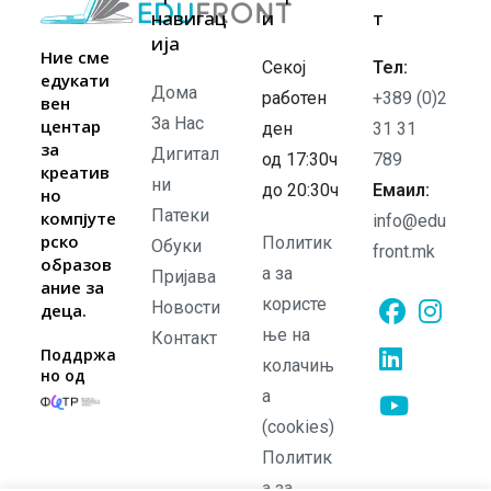
навигац
и
т
ија
Ние сме
Секој
Тел:
едукати
Дома
работен
+389 (0)2
вен
За Нас
центар
ден
31 31
за
Дигитал
од 17:30ч
789
креатив
ни
до 20:30ч
Емаил:
но
Патеки
компјуте
info@edu
рско
Политик
Обуки
front.mk
образов
а за
Пријава
ание за
користе
Новости
деца.
ње на
Контакт
Opens
Opens
Поддржа
колачињ
но од
in
in
а
Opens
a
a
in
(cookies)
new
new
Opens
a
Политик
tab
tab
in
new
а за