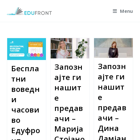
Skip
Menu
to
content
Запозн
Запозн
Беспла
ајте ги
ајте ги
тни
нашит
нашит
воведн
е
е
и
предав
предав
часови
ачи –
ачи –
во
Дина
Марија
Едуфро
Дамјан
Стојано