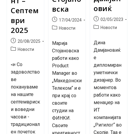
нт –
овиќ
вска
Септем
ври
Post
Post
02/05/2023
17/04/2024
published:
published:
Post
2025
Post
Новости
Новости
category:
category:
Post
20/08/2025
Дина
Марија
published:
Post
Новости
Дамјановиќ
Стојановска
category:
е
работи како
📣 Со
дипломиран
Product
задоволство
уметнички
Manager во
ве
дизајнер. Во
„Македонски
покануваме
моментов
Телеком“ и е
на нашите
работи како
при крај со
септемвриск
менаџер на
своите
и воведни
ИТ
студии на
часови -
компанијата
ФИНКИ.
традиционал
„Ригилог“ во
Своите
ен почеток
Скопје. Таа е
креативност