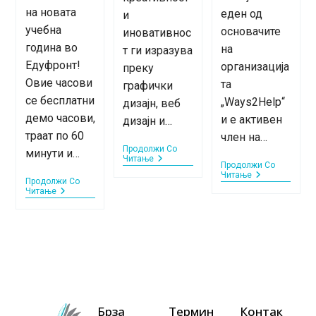
на новата
еден од
и
учебна
основачите
иновативнос
година во
на
т ги изразува
Едуфронт!
организација
преку
Овие часови
та
графички
се бесплатни
„Ways2Help“
дизајн, веб
демо часови,
и е активен
дизајн и…
траат по 60
член на…
Продолжи Со
минути и…
Запознајте
Читање
Продолжи Со
Ги
Запознајте
Читање
Нашите
Продолжи Со
Ги
Бесплатни
Читање
Предавачи
Нашите
Воведни
–
Предавачи
Часови
Марија
–
Во
Стојановска
Дина
Едуфронт
Дамјановиќ
–
Септември
2025
Брза
Термин
Контак