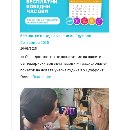
зад
екраните
–
Моника
Златановска
Бесплатни воведни часови во Едуфронт –
Септември 2025
20/08/2025
📣 Со задоволство ве покануваме на нашите
септемвриски воведни часови – традиционален
почеток на новата учебна година во Едуфронт!
:
Овие…
Read more
Бесплатни
воведни
часови
во
Едуфронт
–
Септември