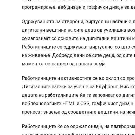
програмирање, веб дизајн и графички дизајн за д
Одржувањето на отворени, виртуелни настани е д
дигитални вештини на сите деца од училишна воз
се запознаат со основите на дигитални вештини к
Работилниците се одржуваат виртуелно, со што 
на живеење. Добредојдени се сите деца, од сите 
моментот се надвор од нашата земја.
Работилниците и активностите се во склоп со прог
Дигиталните патеки за учење на Едуфронт. Нив ќ
децата на работилниците ќе ги запознаат со дигита
веб технологиите HTML и CSS, графичкиот дизајн 
пренесат знаења од соодветните вештини, на начи
Работилниците ќе се одржат онлајн, на платформат
да се учествува потребно е само да се направи п