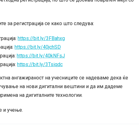
е за регистрација се како што следува:
трација:
https://bit.ly/3FBahxg
рација:
https://bit.ly/40jchSD
трација:
https://bit.ly/40kNFsJ
трација:
https://bit.ly/3Tsiqdc
ектна ангажираност на учесниците се надеваме дека ќе
зучување на нови дигитални вештини и да им дадеме
римена на дигиталните технологии.
е и учење.