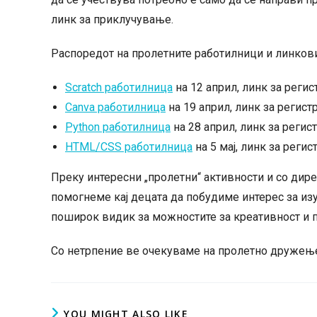
линк за приклучување.
Распоредот на пролетните работилници и линковит
Scratch работилница
на 12 април, линк за регис
Canva работилница
на 19 април, линк за регист
Python работилница
на 28 април, линк за регис
HTML/CSS работилница
на 5 мај, линк за регис
Преку интересни „пролетни“ активности и со дир
помогнеме кај децата да побудиме интерес за и
поширок видик за можностите за креативност и п
Со нетрпение ве очекуваме на пролетно дружењ
YOU MIGHT ALSO LIKE