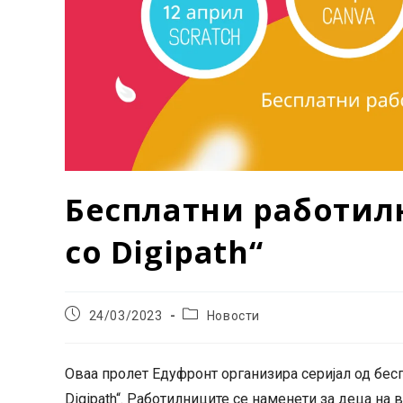
Бесплатни работилн
со Digipath“
Post
Post
24/03/2023
Новости
published:
category:
Оваа пролет Едуфронт организира серијал од бесп
Digipath“. Работилниците се наменети за деца на 