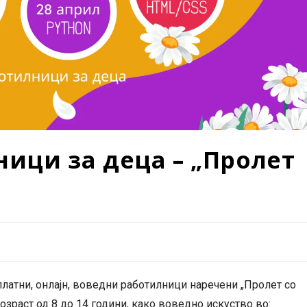
ици за деца – „Пролет
латни, онлајн, воведни работилници наречени „Пролет со
возраст од 8 до 14 години, како воведно искуство во: