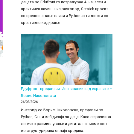
децата во Edufront го истражуваа AI на јасен и
практичен начин - низ разговор, Scratch проект
со препознавање слики и Python активности со
креативно кодирање
Едуфронт предавачи: Инспирации зад екраните –
Борис Николовски
26/02/2026
Интервју со Борис Николовски, предавач по
Python, C++ и веб дизајн за деца. Како се развива
логичко размислување и дигитална писменост
во структурирана онлајн средина.