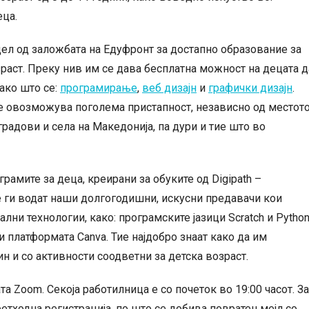
еца.
ел од заложбата на Едуфронт за достапно образование за
раст. Преку нив им се дава бесплатна можност на децата д
ако што се:
програмирање
,
веб дизајн
и
графички дизајн
.
се овозможува поголема пристапност, независно од местот
градови и села на Македонија, па дури и тие што во
рамите за деца, креирани за обуките од Digipath –
е ги водат наши долгогодишни, искусни предавачи кои
лни технологии, како: програмските јазици Scratch и Python
и платформата Canva. Тие најдобро знаат како да им
н и со активности соодветни за детска возраст.
а Zoom. Секоја работилница е со почеток во 19:00 часот. За
ретходна регистрација, по што се добива повратен мејл со