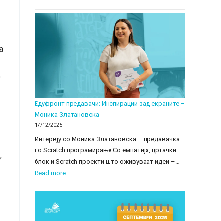
а
о
Едуфронт предавачи: Инспирации зад екраните –
Моника Златановска
17/12/2025
Интервју со Моника Златановска – предавачка
по Scratch програмирање Со емпатија, цртачки
,
блок и Scratch проекти што оживуваат идеи –…
:
Read more
Едуфронт
предавачи:
Инспирации