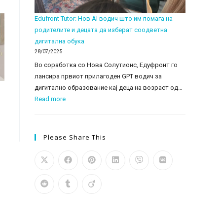
2025
Edufront Tutor: Нов AI водич што им помага на
родителите и децата да изберат соодветна
дигитална обука
28/07/2025
Во соработка со Нова Солутионс, Едуфронт го
лансира првиот прилагоден GPT водич за
дигитално образование кај деца на возраст од…
:
Read more
Edufront
Tutor:
Нов
Please Share This
AI
водич
што
им
помага
на