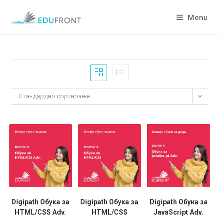
Skip
Menu
to
content
Стандардно сортирање
Digipath Обука за
Digipath Обука за
Digipath Обука за
HTML/CSS Adv.
HTML/CSS
JavaScript Adv.