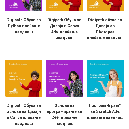
Digipath Обука за
Digipath Обука за
Digipath обука за
Python плаќање
Дизајн и Canva
Дизајн со
наеднаш
Adv. плаќање
Photopea
наеднаш
плаќање наеднаш
Digipath Обука за
Основи на
ПрограмИграм™
основи на Дизајн
програмирање во
во Scratch Adv.
и Canva плаќање
C++ плаќање
плаќање наеднаш
наеднаш
наеднаш