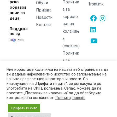
рско
Политик
Обуки
front.mk
образов
а за
Пријава
ание за
користе
Новости
деца.
ње на
Контакт
Opens
Opens
Поддржа
колачињ
но од
in
in
а
Opens
a
a
in
(cookies)
new
new
Opens
a
Политик
tab
tab
in
new
а за
a
tab
приватно
Ние користиме колачиња на нашата веб страница за да
new
ви дадеме најрелевантно искуство со запомнување на
ст
tab
вашите преференции и повторени посети. Со
Политик
кликнување на „Прифати ги сите“, се согласувате со
употребата на СИТЕ колачиња. Сепак, можете да ги
а на
посетите „Поставки за колачиња“ за да обезбедите
враќање
контролирана согласност.
Прочитај повеќе
Прифати ги сите