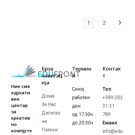
1
2
Брза
Термин
Контак
навигац
и
т
ија
Ние сме
Секој
Тел:
едукати
Дома
работен
+389 (0)2
вен
За Нас
центар
ден
31 31
за
Дигитал
од 17:30ч
789
креатив
ни
до 20:30ч
Емаил:
но
Патеки
компјуте
info@edu