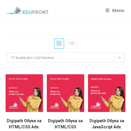
Skip
Menu
to
content
Стандардно сортирање
Digipath Обука за
Digipath Обука за
Digipath Обука за
HTML/CSS Adv.
HTML/CSS
JavaScript Adv.