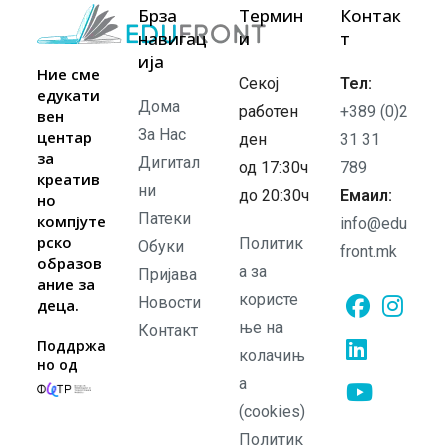
Брза
Термин
Контак
навигац
и
т
ија
Ние сме
Секој
Тел:
едукати
Дома
работен
+389 (0)2
вен
За Нас
центар
ден
31 31
за
Дигитал
од 17:30ч
789
креатив
ни
до 20:30ч
Емаил:
но
Патеки
компјуте
info@edu
рско
Политик
Обуки
front.mk
образов
а за
Пријава
ание за
користе
Новости
деца.
ње на
Контакт
Opens
Opens
Поддржа
колачињ
но од
in
in
а
Opens
a
a
in
(cookies)
new
new
Opens
a
Политик
tab
tab