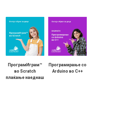
ПрограмИграм™
Програмирање со
во Scratch
Arduino во C++
плаќање наеднаш