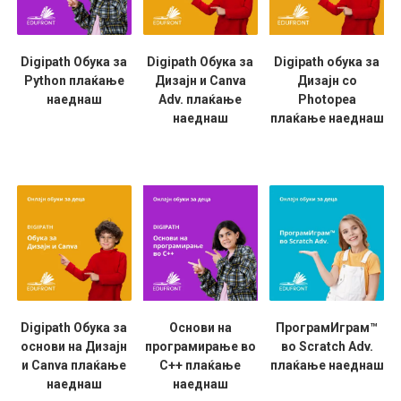
Digipath Обука за
Digipath Обука за
Digipath обука за
Python плаќање
Дизајн и Canva
Дизајн со
наеднаш
Adv. плаќање
Photopea
наеднаш
плаќање наеднаш
Digipath Обука за
Основи на
ПрограмИграм™
основи на Дизајн
програмирање во
во Scratch Adv.
и Canva плаќање
C++ плаќање
плаќање наеднаш
наеднаш
наеднаш