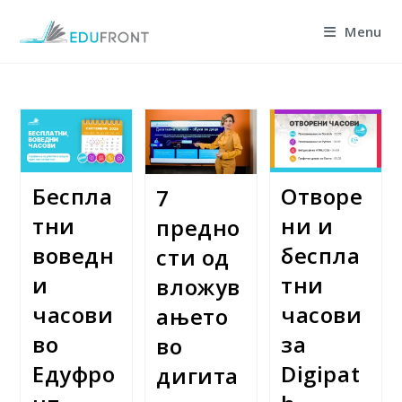
Skip
Menu
to
content
Беспла
Отворе
7
тни
ни и
предно
воведн
беспла
сти од
и
тни
вложув
часови
часови
ањето
во
за
во
Едуфро
Digipat
дигита