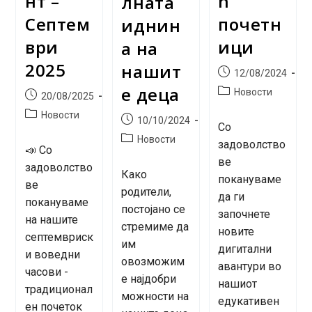
нт –
h
лната
Септем
почетн
иднин
ври
ици
а на
2025
нашит
Post
12/08/2024
published:
е деца
Post
Новости
Post
20/08/2025
category:
published:
Post
Новости
Post
10/10/2024
Со
category:
published:
Post
Новости
задоволство
📣 Со
category:
ве
задоволство
Како
покануваме
ве
родители,
да ги
покануваме
постојано се
започнете
на нашите
стремиме да
новите
септемвриск
им
дигитални
и воведни
овозможим
авантури во
часови -
е најдобри
нашиот
традиционал
можности на
едукативен
ен почеток