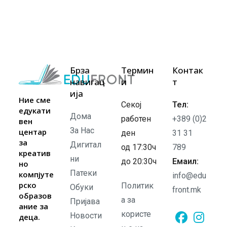
Едукативен
Центар
Едуфронт:
Прослава
На
Успехот
И
Нови
Брза
Термин
Контак
Почетоци
навигац
и
т
ија
Ние сме
Секој
Тел:
едукати
Дома
работен
+389 (0)2
вен
За Нас
центар
ден
31 31
за
Дигитал
од 17:30ч
789
креатив
ни
до 20:30ч
Емаил:
но
Патеки
компјуте
info@edu
рско
Политик
Обуки
front.mk
образов
а за
Пријава
ание за
користе
Новости
деца.