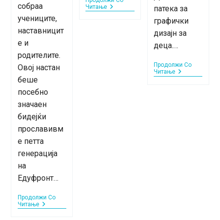
собраа
Септемвриски
Читање
патека за
Digipath
учениците,
графички
Пробни
наставницит
Часови
дизајн за
е и
деца.…
родителите.
Продолжи Со
Овој настан
Запознајте
Читање
беше
Ги
Нашите
посебно
Предавачи
–
значаен
Теодора
бидејќи
Трајковска
прославивм
е петта
генерација
на
Едуфронт…
Продолжи Со
Петта
Читање
Генерација
На