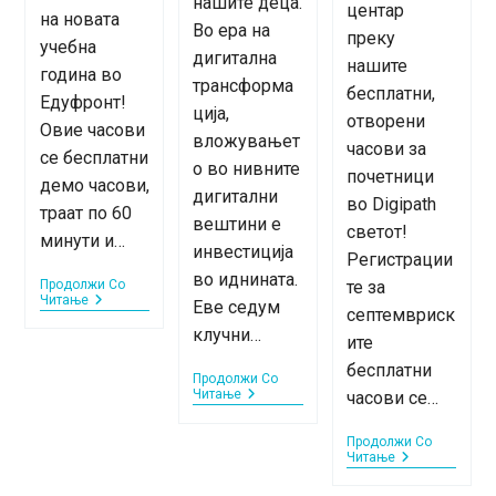
нашите деца.
центар
на новата
Во ера на
преку
учебна
дигитална
нашите
година во
трансформа
бесплатни,
Едуфронт!
ција,
отворени
Овие часови
вложувањет
часови за
се бесплатни
о во нивните
почетници
демо часови,
дигитални
во Digipath
траат по 60
вештини е
светот!
минути и…
инвестиција
Регистрации
во иднината.
Продолжи Со
те за
Бесплатни
Читање
Еве седум
септемвриск
Воведни
клучни…
Часови
ите
Во
бесплатни
Едуфронт
Продолжи Со
–
7
Читање
часови се…
Септември
Предности
2025
Од
Продолжи Со
Вложувањето
Отворени
Читање
Во
И
Дигиталната
Бесплатни