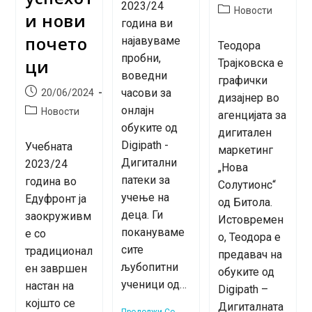
2023/24
published:
Post
Новости
и нови
година ви
category:
почето
најавуваме
Теодора
пробни,
ци
Трајковска е
воведни
графички
Post
часови за
20/06/2024
дизајнер во
published:
онлајн
Post
Новости
агенцијата за
category:
обуките од
дигитален
Digipath -
Учебната
маркетинг
Дигитални
2023/24
„Нова
патеки за
година во
Солутионс“
учење на
Едуфронт ја
од Битола.
деца. Ги
заокруживм
Истовремен
покануваме
е со
о, Теодора е
сите
традиционал
предавач на
љубопитни
ен завршен
обуките од
ученици од…
настан на
Digipath –
којшто се
Дигиталната
Продолжи Со