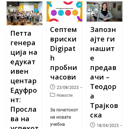
Иднина
Часови
На
За
Нашите
Digipath
Деца
Почетници
Септем
Запозн
Петта
вриски
ајте ги
генера
Digipat
нашит
ција на
h
е
едукат
пробни
предав
ивен
часови
ачи –
центар
Теодор
Post
23/08/2023
Едуфро
published:
а
Post
Новости
нт:
category:
Трајков
Просла
За почетокот
ска
ва на
на новата
учебна
Post
успехот
18/04/2023