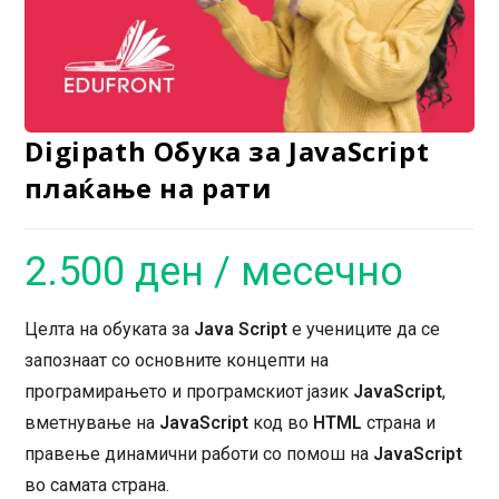
Digipath Обука за JavaScript
плаќање на рати
2.500
ден
/ месечно
Целта на обуката за
Java Script
e учениците да се
запознаат со основните концепти на
програмирањето и програмскиот јазик
JavaScript
,
вметнување на
JavaScript
код во
HTML
страна и
правење динамични работи со помош на
JavaScript
во самата страна.