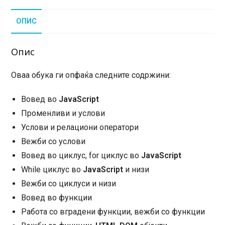
на
ОПИС
рати
количина
Опис
Оваа обука ги опфаќа следните содржини:
Вовед во
JavaScript
Променливи и услови
Услови и релациони оператори
Вежби со услови
Вовед во циклус, for циклус во
JavaScript
While циклус во
JavaScript
и низи
Вежби со циклуси и низи
Вовед во функции
Работа со вградени функции, вежби со функции