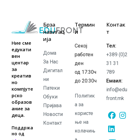
Брза
Термин
Контак
навигац
и
т
ија
Ние сме
Секој
Тел:
едукати
Дома
работен
+389 (0)2
вен
За Нас
центар
ден
31 31
за
Дигитал
од 17:30ч
789
креатив
ни
до 20:30ч
Емаил:
но
Патеки
компјуте
info@edu
рско
Политик
Обуки
front.mk
образов
а за
Пријава
ание за
користе
Новости
деца.
ње на
Контакт
Opens
Opens
Поддржа
колачињ
но од
in
in
а
Opens