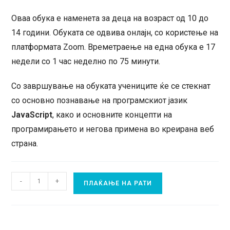
Оваа обука е наменета за деца на возраст од 10 до
14 години. Обуката се одвива онлајн, со користење на
платформата Zoom. Времетраење на една обука е 17
недели со 1 час неделно по 75 минути.
Со завршување на обуката учениците ќе се стекнат
со основно познавање на програмскиот јазик
JavaScript
, како и основните концепти на
програмирањето и негова примена во креирана веб
страна.
Digipath
-
+
ПЛАЌАЊЕ НА РАТИ
Обука
за
JavaScript
плаќање