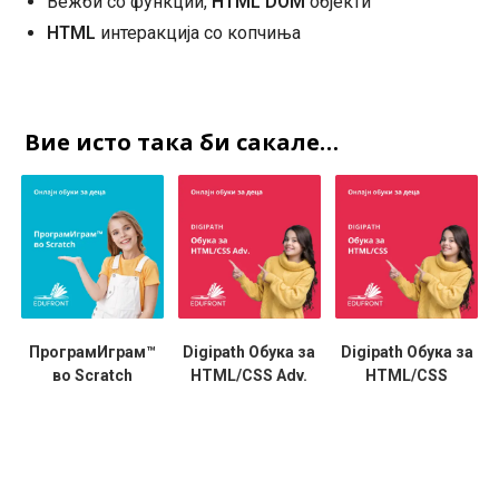
Вежби со функции,
HTML DOM
објекти
HTML
интерaкција со копчиња
Вие исто така би сакале…
ПрограмИграм™
Digipath Обука за
Digipath Обука за
во Scratch
HTML/CSS Adv.
HTML/CSS