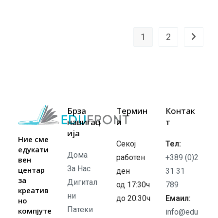
1
2
Брза
Термин
Контак
навигац
и
т
ија
Ние сме
Секој
Тел:
едукати
Дома
работен
+389 (0)2
вен
За Нас
центар
ден
31 31
за
Дигитал
од 17:30ч
789
креатив
ни
до 20:30ч
Емаил:
но
Патеки
компјуте
info@edu