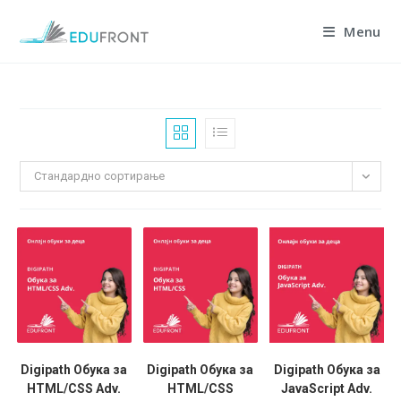
Skip
Menu
to
content
Стандардно сортирање
Digipath Обука за
Digipath Обука за
Digipath Обука за
HTML/CSS Adv.
HTML/CSS
JavaScript Adv.