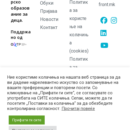
рско
Политик
Обуки
front.mk
образов
а за
Пријава
ание за
користе
Новости
деца.
ње на
Контакт
Opens
Opens
Поддржа
колачињ
но од
in
in
а
Opens
a
a
in
(cookies)
new
new
Opens
a
Политик
tab
tab
in
new
а за
a
tab
приватно
Ние користиме колачиња на нашата веб страница за да
new
ви дадеме најрелевантно искуство со запомнување на
ст
tab
вашите преференции и повторени посети. Со
Политик
кликнување на „Прифати ги сите“, се согласувате со
употребата на СИТЕ колачиња. Сепак, можете да ги
а на
посетите „Поставки за колачиња“ за да обезбедите
враќање
контролирана согласност.
Прочитај повеќе
Прифати ги сите