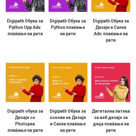
Digipath Обука за
Digipath Обука за
Digipath Обука за
Python Upp Adv.
Python плаќање
Дизајн и Canva
плаќање на рати
на рати
Adv. плаќање на
рати
Digipath обука за
Digipath Обука за
Дигитална патека
Дизајн со
основи на Дизајн
за веб дизајн за
Photopea
и Canva плаќање
деца плаќање на
плаќање на рати
на рати
рати