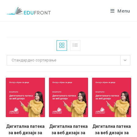
Skip
Menu
to
content
Стандардно сортирање
Дигитална патека
Дигитална патека
Дигитална патека
за веб дизајн за
за веб дизајн за
за веб дизајн за