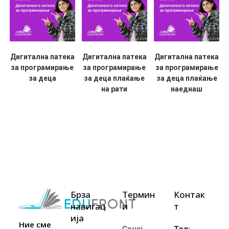
Дигитална патека
Дигитална патека
Дигитална патека
за програмирање
за програмирање
за програмирање
за деца
за деца плаќање
за деца плаќање
на рати
наеднаш
Брза
Термин
Контак
навигац
и
т
ија
Ние сме