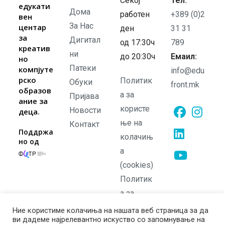
Секој
Тел:
едукати
Дома
работен
+389 (0)2
вен
За Нас
центар
ден
31 31
за
Дигитал
од 17:30ч
789
креатив
ни
до 20:30ч
Емаил:
но
Патеки
компјуте
info@edu
рско
Политик
Обуки
front.mk
образов
а за
Пријава
ание за
користе
Новости
деца.
ње на
Контакт
Opens
Opens
Поддржа
колачињ
но од
in
in
а
Opens
a
a
in
(cookies)
new
new
Opens
a
Политик
tab
tab
in
new
а за
a
tab
приватно
Ние користиме колачиња на нашата веб страница за да
new
ви дадеме најрелевантно искуство со запомнување на
ст
tab