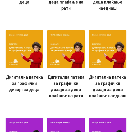
деца
деца плаќање на
деца плаќање
рати
наеднаш
Дигитална патека
Дигитална патека
Дигитална патека
за графички
за графички
за графички
дизајн за деца
дизајн за деца
дизајн за деца
плаќање на рати
плаќање наеднаш