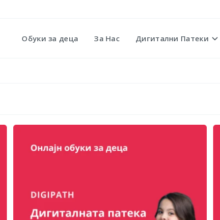
Обуки за деца
За Нас
Дигитални Патеки