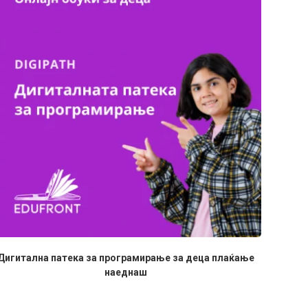
Дигитална патека за програмирање за деца плаќање
наеднаш