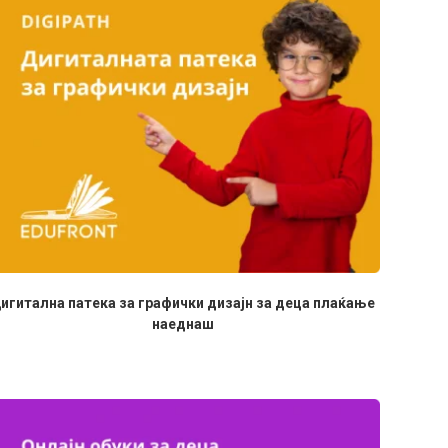
игитална патека за графички дизајн за деца плаќање
наеднаш