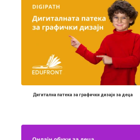
Дигитална патека за графички дизајн за деца