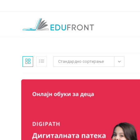
Skip
to
content
Стандардно сортирање