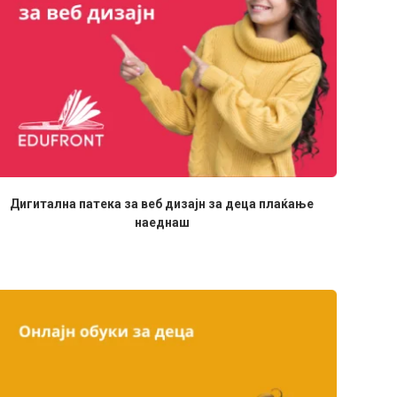
Дигитална патека за веб дизајн за деца плаќање
наеднаш