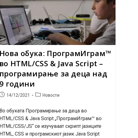
Нова обука: ПрограмИграм™
во HTML/CSS & Java Script –
програмирање за деца над
9 години
Post
Post
14/12/2021
Новости
published:
category:
Во обуката Програмирање за деца во
HTML/CSS & Java Script „ПрограмИграм™ во
HTML/CSS/JS“ се изучуваат скрипт јазиците
HTML, CSS и програмскиот јазик Java Script