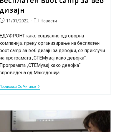
Бесплатен Boot camp за веб
дизајн
Post
Post
11/01/2022
Новости
published:
category:
ЕДУФРОНТ како социјално одговорна
компанија, преку организирање на бесплатен
boot camp за веб дизајн за девојки, се приклучи
на програмата „СТЕМувај како девојка“.
Програмата „СТЕМувај како девојка“
спроведена од Македонија…
СТЕМувај
Продолжи Со Читање
Како
Девојка:
Бесплатен
Boot
Camp
За
Веб
Дизајн