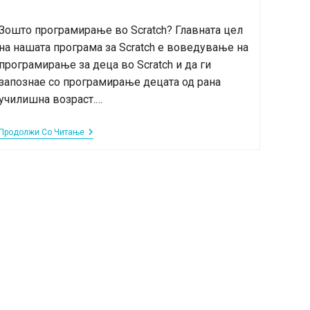
published:
category:
Зошто програмирање во Scratch? Главната цел
на нашата програма за Scratch е воведување на
програмирање за деца во Scratch и да ги
запознае со програмирање децата од рана
училишна возраст.…
Програмирање
Продолжи Со Читање
За
Деца
Во
Scratch