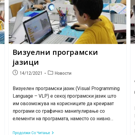
Визуелни програмски
јазици
Post
Post
14/12/2021
Новости
published:
category:
Визуелен програмски јазик (Visual Programming
Language – VLP) е секој програмски јазик што
им овозможува на корисниците да креираат
програми со графичкo манипулирање со
елементи на програмата, наместо со нивно…
Визуелни
Продолжи Со Читање