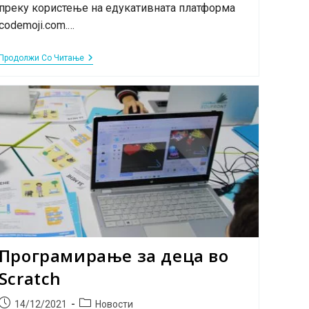
преку користење на едукативната платформа
codemoji.com.…
Нова
Продолжи Со Читање
Обука:
ПрограмИграм™
Во
HTML/CSS
&
Java
Script
–
Програмирање
За
Деца
Над
9
Години
Програмирање за деца во
Scratch
Post
Post
14/12/2021
Новости