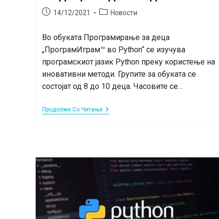
Post
Post
14/12/2021
Новости
published:
category:
Во обуката Програмирање за деца
„ПрограмИграм™ во Python“ се изучува
програмскиот јазик Python преку користење на
иновативни методи. Групите за обуката се
состојат од 8 до 10 деца. Часовите се…
Нова
Продолжи Со Читање
Обука:
ПрограмИграм™
Во
Python
–
Програмирање
За
Деца
Над
10
Години