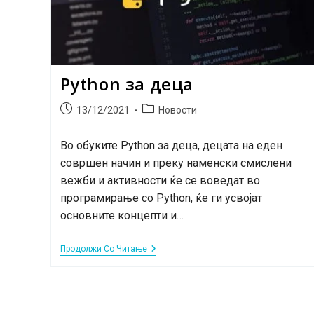
Python за деца
Post
Post
13/12/2021
Новости
published:
category:
Во обуките Python за деца, децата на еден
совршен начин и преку наменски смислени
вежби и активности ќе се воведат во
програмирање со Python, ќе ги усвојат
основните концепти и…
Python
Продолжи Со Читање
За
Деца