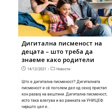
Дигитална писменост на
децата – што треба да
знаеме како родители
Post
Post
14/12/2021
Новости
published:
category:
Што е дигитална писменост? Дигиталната
писменост е сè поголем дел од секој пристап
кон развој на вештини. Дигитална писменост,
исто така влегува и во рамката на УНИЦЕФ
чијашто цел е…