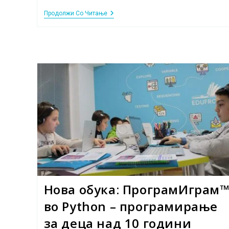
Дигитална
Продолжи Со Читање
Писменост
На
Децата
–
Што
Треба
Да
Знаеме
Како
Родители
Нова обука: ПрограмИграм
во Python – програмирање
за деца над 10 години