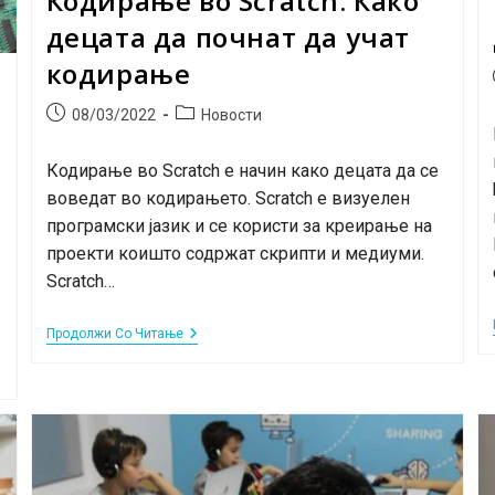
Кодирање во Scratch: Како
децата да почнат да учат
кодирање
Post
Post
08/03/2022
Новости
published:
category:
Кодирање во Scratch e начин како децата да се
воведат во кодирањето. Scratch е визуелен
програмски јазик и се користи за креирање на
проекти коишто содржат скрипти и медиуми.
Scratch…
Кодирање
Продолжи Со Читање
Во
Scratch:
Како
Децата
Да
Почнат
Да
Учат
Кодирање