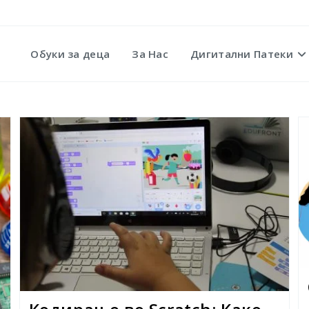
Обуки за деца
За Нас
Дигитални Патеки