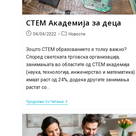
СТЕМ Академија за деца
Post
Post
04/04/2022
Новости
published:
category:
Зошто СТЕМ образованието е толку важно?
Според светската трговска организација,
занимањата во областите од СТЕМ академија
(наука, технологија, инженерство и математика)
имаат раст од 24%, додека другите занимања
растат со…
СТЕМ
Продолжи Со Читање
Академија
За
Деца