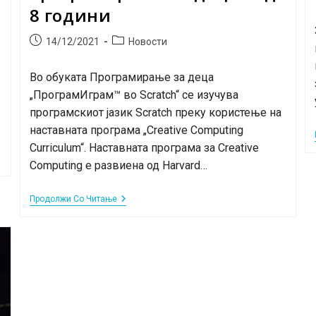
8 години
Post
Post
14/12/2021
Новости
published:
category:
Во обуката Програмирање за деца
„ПрограмИграм™ во Scratch“ се изучува
програмскиот јазик Scratch преку користење на
наставната програма „Creative Computing
Curriculum“. Наставната програма за Creative
Computing e развиена од Harvard…
Онлајн
Продолжи Со Читање
Обука:
ПрограмИграм™
Во
Scratch
–
Програмирање
За
Деца
Над
8