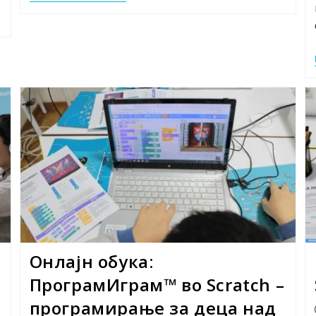
Програмски
Јазици
™
Онлајн обука:
ПрограмИграм™ во Scratch –
програмирање за деца над