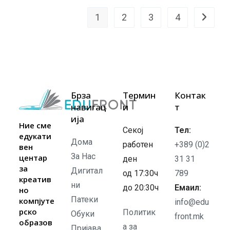
1
2
3
4
Брза
Термин
Контак
навигац
и
т
ија
Ние сме
Секој
Тел:
едукати
Дома
работен
+389 (0)2
вен
За Нас
центар
ден
31 31
за
Дигитал
од 17:30ч
789
креатив
ни
до 20:30ч
Емаил:
но
Патеки
компјуте
info@edu
рско
Политик
Обуки
front.mk
образов
а за
Пријава