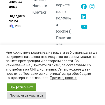
ание за
користе
Новости
деца.
ње на
Контакт
Opens
Opens
Поддржа
колачињ
но од
in
in
а
Opens
a
a
in
(cookies)
new
new
Opens
a
Политик
tab
tab
in
new
а за
a
tab
приватно
Ние користиме колачиња на нашата веб страница за да
new
ви дадеме најрелевантно искуство со запомнување на
ст
tab
вашите преференции и повторени посети. Со
Политик
кликнување на „Прифати ги сите“, се согласувате со
употребата на СИТЕ колачиња. Сепак, можете да ги
а на
посетите „Поставки за колачиња“ за да обезбедите
враќање
контролирана согласност.
Прочитај повеќе
Прифати ги сите
Поставки за колачиња
Copyright © 2026 EduFront. All rights reserved