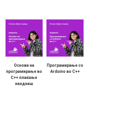
Основи на
Програмирање со
програмирање во
Arduino во C++
C++ плаќање
наеднаш