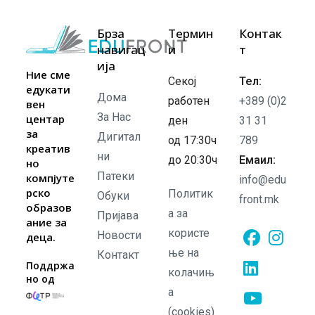
Брза
Термин
Контак
навигац
и
т
ија
Ние сме
Секој
Тел:
едукати
Дома
работен
+389 (0)2
вен
За Нас
центар
ден
31 31
за
Дигитал
од 17:30ч
789
креатив
ни
до 20:30ч
Емаил:
но
Патеки
компјуте
info@edu
рско
Политик
Обуки
front.mk
образов
а за
Пријава
ание за
користе
Новости
деца.
ње на
Контакт
Opens
Opens
Поддржа
колачињ
но од
in
in
а
Opens
a
a
in
(cookies)
new
new