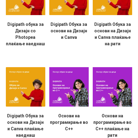
Digipath обука за
Digipath Обука за
Digipath Обука за
Дизајн со
основи на Дизајн
основи на Дизајн
Photopea
и Canva
и Canva плаќање
плаќање наеднаш
на рати
Digipath Обука за
Основи на
Основи на
основи на Дизајн
програмирање во
програмирање во
и Canva плаќање
C++
C++ плаќање на
наеднаш
рати